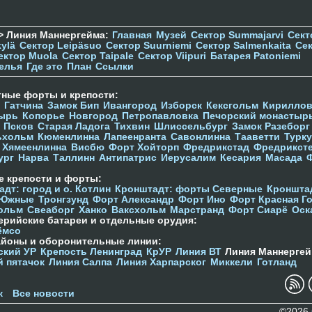
> Линия Маннергейма:
Главная
Музей
Сектор Summajarvi
Сект
ylä
Сектор Leipäsuo
Сектор Suurniemi
Сектор Salmenkaita
Се
ектор Muola
Сектор Taipale
Сектор Viipuri
Батарея Patoniemi
елья
Где это
План
Ссылки
тные форты и крепости:
Гатчина
Замок Бип
Ивангород
Изборск
Кексгольм
Кириллов
ырь
Копорье
Новгород
Петропавловка
Печорcкий монастыр
Псков
Старая Ладога
Тихвин
Шлиссельбург
Замок Разеборг
ьхольм
Кюменлинна
Лапеенранта
Савонлинна
Тааветти
Турку
Хямеенлинна
Висбю
Форт Хойторп
Фредрикстад
Фредрикст
ург
Нарва
Таллинн
Антипатрис
Иерусалим
Кесария
Масада
е крепости и форты:
дт: город и о. Котлин
Кронштадт: форты Северные
Кроншта
 Южные
Тронгзунд
Форт Александр
Форт Ино
Форт Красная Г
ольм
Свеаборг
Ханко
Ваксхольм
Марстранд
Форт Сиарё
Оск
ерийские батареи и отдельные орудия:
ёмсо
айоны и оборонительные линии:
ский УР
Крепость Ленинград
КрУР
Линия ВТ
Линия Маннергей
й пятачок
Линия Салпа
Линия Харпарског
Миккели
Готланд
к
Все новости
©2026