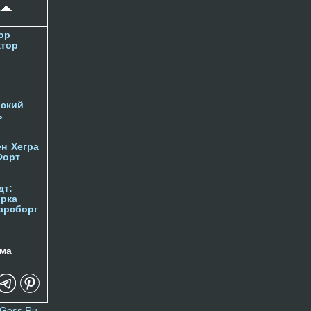
ор
ктор
ский
ь
ен
Хегра
Форт
дт:
орка
арсборг
ма
Goss.Ru