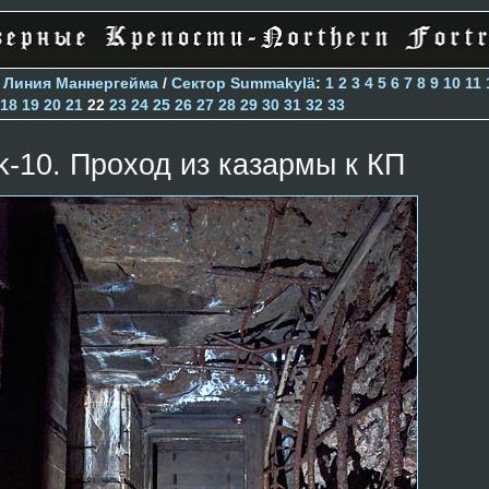
>
Линия Маннергейма
/
Сектор Summakylä
:
1
2
3
4
5
6
7
8
9
10
11
18
19
20
21
22
23
24
25
26
27
28
29
30
31
32
33
k-10. Проход из казармы к КП