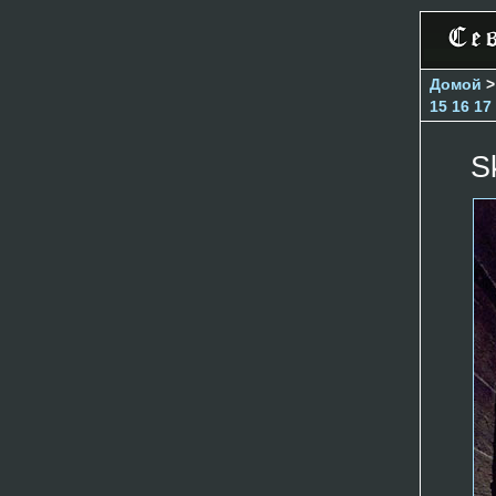
Домой
15
16
17
S