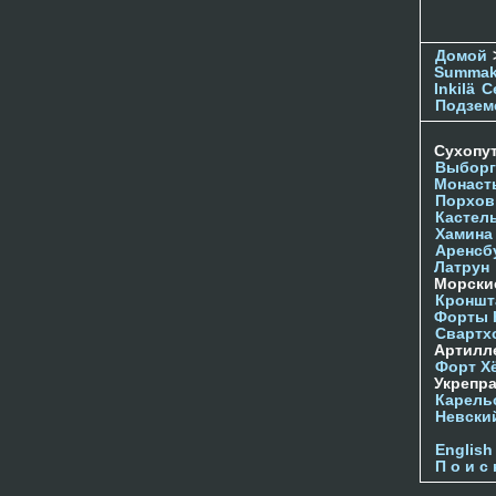
Домой
Summak
Inkilä
С
Подзем
Сухопу
Выборг
Монаст
Порхов
Кастел
Хамина
Аренсб
Латрун
Морски
Кроншта
Форты
Свартх
Артилл
Форт Х
Укрепр
Карель
Невски
English
П о и с 