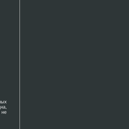
ных
на,
 не