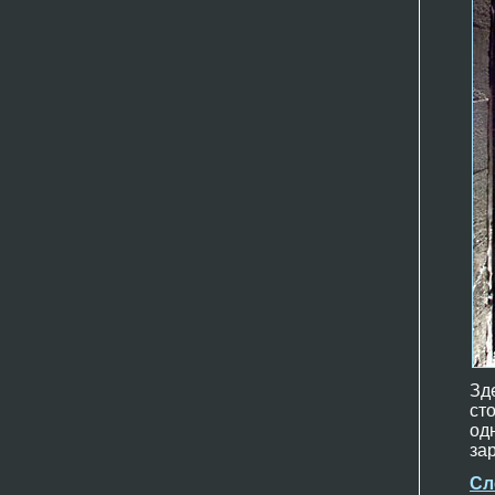
Зд
ст
од
зар
Сл