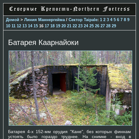
Домой
>
Линия Маннергейма
/
Сектор Taipale
:
1
2
3
4
5
6
7
8
9
10
11
12
13
14
15
16
17
18
19
20
21
22
23
24
25
26
27
28
29
Батарея Каарнайоки
Батарея 4-х 152-мм орудия "Кане", без которых финнам
устоять было гораздо труднее. На снимке - вход в