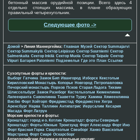
бетонный массив орудийной позиции. Всего здесь 4
отдельно стоящих массива, в плане образующих
правильный четырехугольник.
Следующее фото ->
Домой
> Линия Маннергейма:
Главная
Музей
Сектор Summajarvi
Сектор Summakylä
Сектор Leipäsuo
Сектор Suurniemi
Сектор
Salmenkaita
Сектор Inkilä
Сектор Muola
Сектор Taipale
Сектор
Viipuri
Батарея Patoniemi
Подземелья
Где это
План
Ссылки
Сухопутные форты и крепости:
Выборг
Гатчина
Замок Бип
Ивангород
Изборск
Кексгольм
Кирилловский Монастырь
Копорье
Новгород
Петропавловка
Печорcкий монастырь
Порхов
Псков
Старая Ладога
Тихвин
Шлиссельбург
Замок Разеборг
Кастельхольм
Кюменлинна
Лапеенранта
Савонлинна
Тааветти
Турку
Хамина
Хямеенлинна
Висбю
Форт Хойторп
Фредрикстад
Фредрикстен
Хегра
Аренсбург
Нарва
Таллинн
Антипатрис
Иерусалим
Кесария
Масада
Форт Латрун
Морские крепости и форты:
Кронштадт: город и о. Котлин
Кронштадт: форты Северные
Кронштадт: Форты Южные
Тронгзунд
Форт Александр
Форт Ино
Форт Красная Горка
Свартхольм
Свеаборг
Ханко
Ваксхольм
Марстранд
Форт Сиарё
Оскарсборг
Артиллерийские батареи и отдельные орудия: