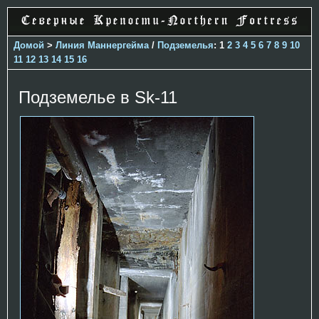
Домой
>
Линия Маннергейма
/
Подземелья
: 1
2
3
4
5
6
7
8
9
10
11
12
13
14
15
16
Подземелье в Sk-11