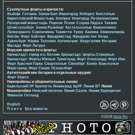
Сухопутные форты и крепости:
Выборг
Гатчина
Замок Бип
Ивангород
Изборск
Кексгольм
Кирилловский Монастырь
Копорье
Новгород
Петропавловка
Печорcкий монастырь
Порхов
Псков
Старая Ладога
Тихвин
Шлиссельбург
Замок Разеборг
Кастельхольм
Кюменлинна
Лапеенранта
Савонлинна
Тааветти
Турку
Хамина
Хямеенлинна
Висбю
Форт Хойторп
Фредрикстад
Фредрикстен
Хегра
Аренсбург
Нарва
Таллинн
Антипатрис
Иерусалим
Кесария
Масада
Форт Латрун
Морские крепости и форты:
Кронштадт: город и о. Котлин
Кронштадт: форты Северные
Кронштадт: Форты Южные
Тронгзунд
Форт Александр
Форт Ино
Форт Красная Горка
Свартхольм
Свеаборг
Ханко
Ваксхольм
Марстранд
Форт Сиарё
Оскарсборг
Артиллерийские батареи и отдельные орудия:
Форт Хёмсо
Укрепрайоны и оборонительные линии:
Карельский УР
Крепость Ленинград
КрУР
Линия ВТ
Линия
Маннергейма
Невский пятачок
Линия Салпа
Линия Харпарског
Миккели
Готланд
English
П о и с к
Все новости
©2026
Goss.Ru