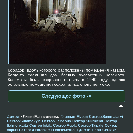
Коридор, вдоль которого расположены помещения казарм.
Когда-то соединял два боевых пулеметных каземата.
Казематы были взорваны в пыль в 1940 году, однако
остальные помещения сохранились очень неплохо.
Следующее фото ->
Домой
> Линия Маннергейма:
Главная
Музей
Сектор Summajarvi
Сектор Summakylä
Сектор Leipäsuo
Сектор Suurniemi
Сектор
Salmenkaita
Сектор Inkilä
Сектор Muola
Сектор Taipale
Сектор
Viipuri
Батарея Patoniemi
Подземелья
Где это
План
Ссылки