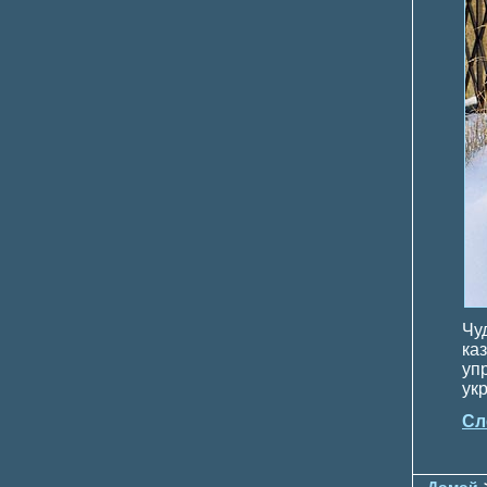
Чу
ка
уп
ук
Сл