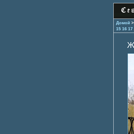
Домой
15
16
17
Ж