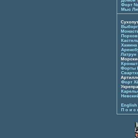
Домой
Форт №
Мыс Ли
Сухопу
Выборг
Монаст
Порхов
Кастел
Хамина
Аренсб
Латрун
Морски
Кроншта
Форты
Свартх
Артилл
Форт Х
Укрепр
Карель
Невски
English
П о и с 