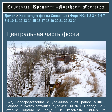
Домой
>
Кронштадт: форты Северные
/
Форт №2
:
1
2
3
4
5
6
7
8
9
10
11
12
13
14
15
16
17
18
19
20
21
22
23
24
Центральная часть форта
Вид непосредственно с упоминавшейся ранее вышки.
Справа в кустах затаился пулемётный ДОТ. Посредине -
старые кирпичные орудийные казематы 1860-х гг,