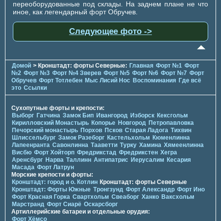
переоборудованные под склады. На заднем плане не что
иное, как легендарный форт Обручев.
Следующее фото ->
Домой
> Кронштадт: форты Северные:
Главная
Форт №1
Форт
№2
Форт №3
Форт №4 Зверев
Форт №5
Форт №6
Форт №7
Форт
Обручев
Форт Тотлебен
Мыс Лисий Нос
Воспоминания
Где всё
это
Ссылки
Сухопутные форты и крепости:
Выборг
Гатчина
Замок Бип
Ивангород
Изборск
Кексгольм
Кирилловский Монастырь
Копорье
Новгород
Петропавловка
Печорcкий монастырь
Порхов
Псков
Старая Ладога
Тихвин
Шлиссельбург
Замок Разеборг
Кастельхольм
Кюменлинна
Лапеенранта
Савонлинна
Тааветти
Турку
Хамина
Хямеенлинна
Висбю
Форт Хойторп
Фредрикстад
Фредрикстен
Хегра
Аренсбург
Нарва
Таллинн
Антипатрис
Иерусалим
Кесария
Масада
Форт Латрун
Морские крепости и форты:
Кронштадт: город и о. Котлин
Кронштадт: форты Северные
Кронштадт: Форты Южные
Тронгзунд
Форт Александр
Форт Ино
Форт Красная Горка
Свартхольм
Свеаборг
Ханко
Ваксхольм
Марстранд
Форт Сиарё
Оскарсборг
Артиллерийские батареи и отдельные орудия:
Форт Хёмсо