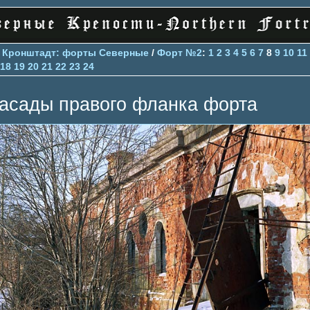
>
Кронштадт: форты Северные
/
Форт №2
:
1
2
3
4
5
6
7
8
9
10
11
18
19
20
21
22
23
24
асады правого фланка форта