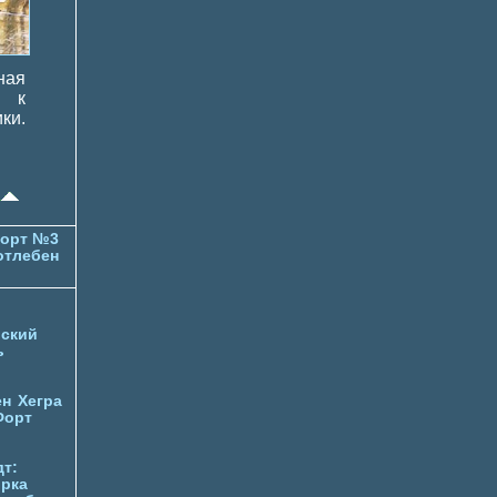
ная
ы к
ки.
орт №3
отлебен
ский
ь
ен
Хегра
Форт
т:
орка