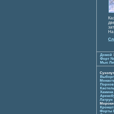
Ка
дв
за
На 
Сл
Домой
Форт №
Мыс Ли
Сухопу
Выборг
Монаст
Порхов
Кастел
Хамина
Аренсб
Латрун
Морски
Кроншта
Форты