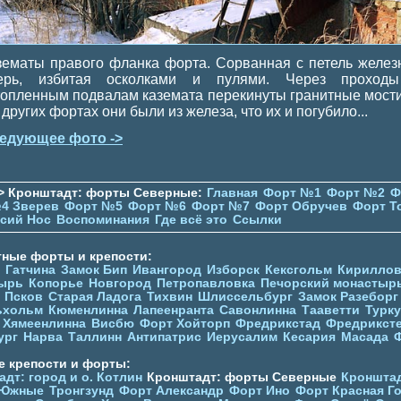
зематы правого фланка форта. Сорванная с петель желез
ерь, избитая осколками и пулями. Через проход
топленным подвалам каземата перекинуты гранитные мости
других фортах они были из железа, что их и погубило...
едующее фото ->
> Кронштадт: форты Северные:
Главная
Форт №1
Форт №2
Ф
4 Зверев
Форт №5
Форт №6
Форт №7
Форт Обручев
Форт Т
сий Нос
Воспоминания
Где всё это
Ссылки
тные форты и крепости:
Гатчина
Замок Бип
Ивангород
Изборск
Кексгольм
Кириллов
ырь
Копорье
Новгород
Петропавловка
Печорcкий монастыр
Псков
Старая Ладога
Тихвин
Шлиссельбург
Замок Разеборг
ьхольм
Кюменлинна
Лапеенранта
Савонлинна
Тааветти
Турку
Хямеенлинна
Висбю
Форт Хойторп
Фредрикстад
Фредрикст
ург
Нарва
Таллинн
Антипатрис
Иерусалим
Кесария
Масада
е крепости и форты:
дт: город и о. Котлин
Кронштадт: форты Северные
Кронштад
 Южные
Тронгзунд
Форт Александр
Форт Ино
Форт Красная Г