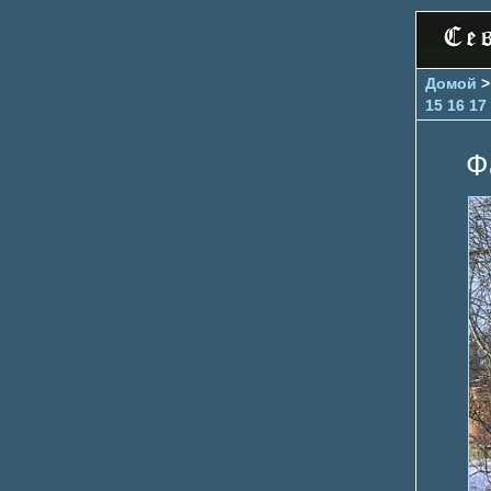
Домой
15
16
17
Ф