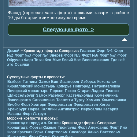
Фасад (горжевая часть форта) с окнами казарм в районе
10-дм батареи в зимнее хмурое время.
Следующее фото ->
Домой
> Кронштадт: форты Северные:
Главная
Форт №1
Форт
№2
Форт №3
Форт №4 Зверев
Форт №5
Форт №6
Форт №7
Форт
Обручев
Форт Тотлебен
Мыс Лисий Нос
Воспоминания
Где всё
это
Ссылки
Сухопутные форты и крепости:
Выборг
Гатчина
Замок Бип
Ивангород
Изборск
Кексгольм
Кирилловский Монастырь
Копорье
Новгород
Петропавловка
Печорcкий монастырь
Порхов
Псков
Старая Ладога
Тихвин
Шлиссельбург
Замок Разеборг
Кастельхольм
Кюменлинна
Лапеенранта
Савонлинна
Тааветти
Турку
Хамина
Хямеенлинна
Висбю
Форт Хойторп
Фредрикстад
Фредрикстен
Хегра
Аренсбург
Нарва
Таллинн
Антипатрис
Иерусалим
Кесария
Масада
Форт Латрун
Морские крепости и форты:
Кронштадт: город и о. Котлин
Кронштадт: форты Северные
Кронштадт: Форты Южные
Тронгзунд
Форт Александр
Форт Ино
Форт Красная Горка
Свартхольм
Свеаборг
Ханко
Ваксхольм
Марстранд
Форт Сиарё
Оскарсборг