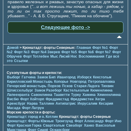
правило железных и ржавых, зачастую опасных для жизни
и здоровья (
"...и вот лежишь ты ночью, а хабар - рядом, и
то ли он так просто лежит, то ли тихо тебя
убивает..."
- А. & Б. Стругацкие, "Пикник на обочине").
Следующее фото ->
Домой
> Кронштадт: форты Северные:
Главная
Форт №1
Форт
№2
Форт №3
Форт №4 Зверев
Форт №5
Форт №6
Форт №7
Форт
Обручев
Форт Тотлебен
Мыс Лисий Нос
Воспоминания
Где всё
это
Ссылки
Сухопутные форты и крепости:
Выборг
Гатчина
Замок Бип
Ивангород
Изборск
Кексгольм
Кирилловский Монастырь
Копорье
Новгород
Петропавловка
Печорcкий монастырь
Порхов
Псков
Старая Ладога
Тихвин
Шлиссельбург
Замок Разеборг
Кастельхольм
Кюменлинна
Лапеенранта
Савонлинна
Тааветти
Турку
Хамина
Хямеенлинна
Висбю
Форт Хойторп
Фредрикстад
Фредрикстен
Хегра
Аренсбург
Нарва
Таллинн
Антипатрис
Иерусалим
Кесария
Масада
Форт Латрун
Морские крепости и форты:
Кронштадт: город и о. Котлин
Кронштадт: форты Северные
Кронштадт: Форты Южные
Тронгзунд
Форт Александр
Форт Ино
Форт Красная Горка
Свартхольм
Свеаборг
Ханко
Ваксхольм
Марстранд
Форт Сиарё
Оскарсборг