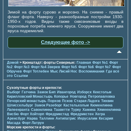
Зимой на форту сурово и морозно. На снимке - правый
фланг форта. Наверху - разнообразные постройки 1930-
1950-х годов. Видны также сквозниковые входы в
пороховые погреба нижнего яруса. Сооружение имеет два
яруса подземелий.
Следующее фото ->
Домой
> Кронштадт: форты Северные:
Главная
Форт №1
Форт
№2
Форт №3
Форт №4 Зверев
Форт №5
Форт №6
Форт №7
Форт
Обручев
Форт Тотлебен
Мыс Лисий Нос
Воспоминания
Где всё
это
Ссылки
Сухопутные форты и крепости:
Выборг
Гатчина
Замок Бип
Ивангород
Изборск
Кексгольм
Кирилловский Монастырь
Копорье
Новгород
Петропавловка
Печорcкий монастырь
Порхов
Псков
Старая Ладога
Тихвин
Шлиссельбург
Замок Разеборг
Кастельхольм
Кюменлинна
Лапеенранта
Савонлинна
Тааветти
Турку
Хамина
Хямеенлинна
Висбю
Форт Хойторп
Фредрикстад
Фредрикстен
Хегра
Аренсбург
Нарва
Таллинн
Антипатрис
Иерусалим
Кесария
Масада
Форт Латрун
Морские крепости и форты: