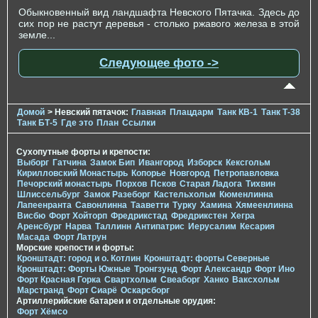
Обыкновенный вид ландшафта Невского Пятачка. Здесь до
сих пор не растут деревья - столько ржавого железа в этой
земле...
Следующее фото ->
Домой
> Невский пятачок:
Главная
Плацдарм
Танк КВ-1
Танк Т-38
Танк БТ-5
Где это
План
Ссылки
Сухопутные форты и крепости:
Выборг
Гатчина
Замок Бип
Ивангород
Изборск
Кексгольм
Кирилловский Монастырь
Копорье
Новгород
Петропавловка
Печорcкий монастырь
Порхов
Псков
Старая Ладога
Тихвин
Шлиссельбург
Замок Разеборг
Кастельхольм
Кюменлинна
Лапеенранта
Савонлинна
Тааветти
Турку
Хамина
Хямеенлинна
Висбю
Форт Хойторп
Фредрикстад
Фредрикстен
Хегра
Аренсбург
Нарва
Таллинн
Антипатрис
Иерусалим
Кесария
Масада
Форт Латрун
Морские крепости и форты:
Кронштадт: город и о. Котлин
Кронштадт: форты Северные
Кронштадт: Форты Южные
Тронгзунд
Форт Александр
Форт Ино
Форт Красная Горка
Свартхольм
Свеаборг
Ханко
Ваксхольм
Марстранд
Форт Сиарё
Оскарсборг
Артиллерийские батареи и отдельные орудия:
Форт Хёмсо