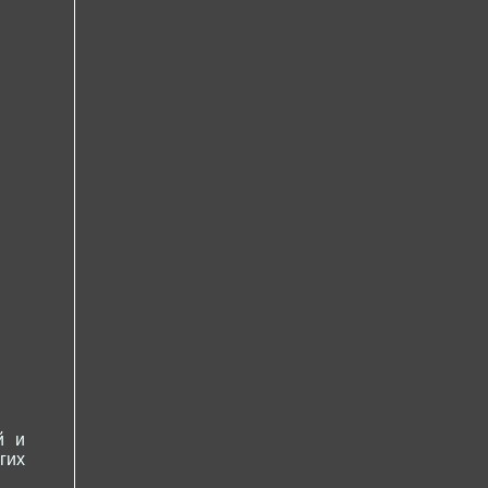
й и
гих