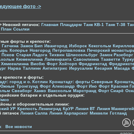
едующее фото ->
> Невский пятачок:
Главная
Плацдарм
Танк КВ-1
Танк Т-38
Тан
План
Ссылки
тные форты и крепости:
Гатчина
Замок Бип
Ивангород
Изборск
Кексгольм
Кириллов
ырь
Копорье
Новгород
Петропавловка
Печорcкий монастыр
Псков
Старая Ладога
Тихвин
Шлиссельбург
Замок Разеборг
ьхольм
Кюменлинна
Лапеенранта
Савонлинна
Тааветти
Турку
Хямеенлинна
Висбю
Форт Хойторп
Фредрикстад
Фредрикст
ург
Нарва
Таллинн
Антипатрис
Иерусалим
Кесария
Масада
е крепости и форты:
дт: город и о. Котлин
Кронштадт: форты Северные
Кроншта
 Южные
Тронгзунд
Форт Александр
Форт Ино
Форт Красная Г
ольм
Свеаборг
Ханко
Ваксхольм
Марстранд
Форт Сиарё
Оск
ерийские батареи и отдельные орудия:
ёмсо
айоны и оборонительные линии:
ский УР
Крепость Ленинград
КрУР
Линия ВТ
Линия Маннерге
й пятачок
Линия Салпа
Линия Харпарског
Миккели
Готланд
к
Все новости