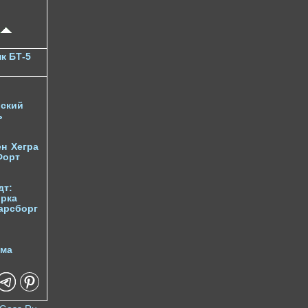
к БТ-5
ский
ь
ен
Хегра
Форт
дт:
орка
арсборг
йма