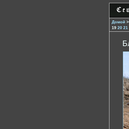
Домой
19
20
21
Б