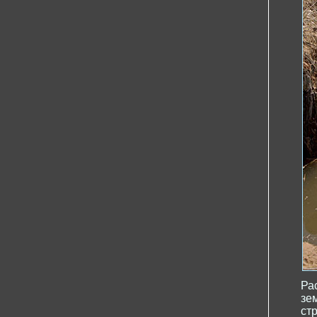
Ра
зе
ст