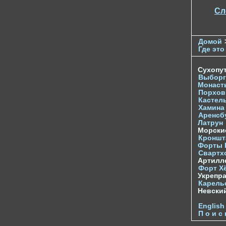
Сл
Домой
Где это
Сухопу
Выборг
Монаст
Порхов
Кастел
Хамина
Аренсб
Латрун
Морски
Кроншта
Форты
Свартх
Артилл
Форт Х
Укрепр
Карель
Невски
English
П о и с 