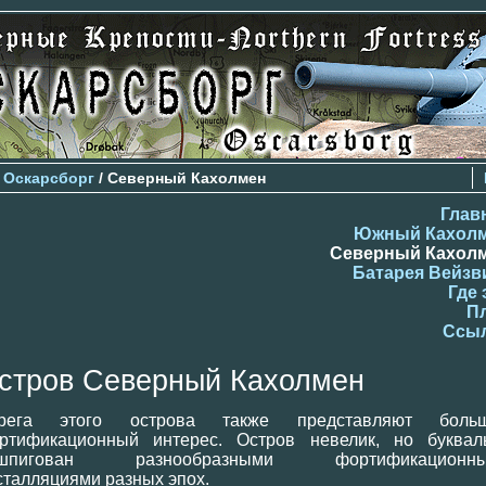
>
Оскарсборг
/ Северный Кахолмен
Глав
Южный Кахол
Северный Кахол
Батарея Вейзв
Где 
П
Ссы
стров Северный Кахолмен
рега этого острова также представляют боль
ртификационный интерес. Остров невелик, но буквал
шпигован разнообразными фортификационн
сталляциями разных эпох.