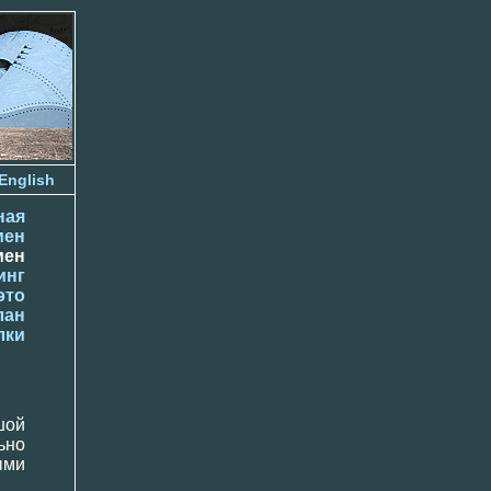
English
ная
мен
мен
инг
это
лан
лки
шой
ьно
ыми