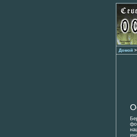
Домой
О
Бе
фо
на
ин