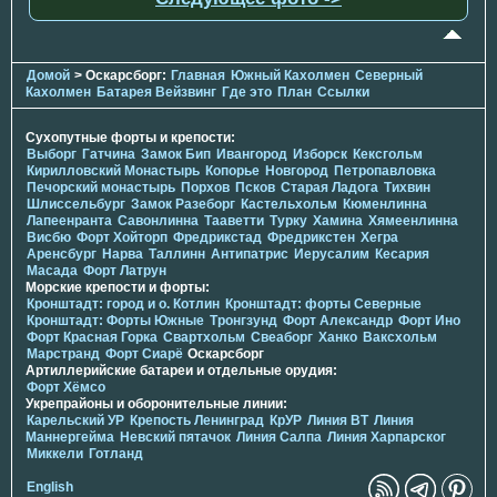
Домой
> Оскарсборг:
Главная
Южный Кахолмен
Северный
Кахолмен
Батарея Вейзвинг
Где это
План
Ссылки
Сухопутные форты и крепости:
Выборг
Гатчина
Замок Бип
Ивангород
Изборск
Кексгольм
Кирилловский Монастырь
Копорье
Новгород
Петропавловка
Печорcкий монастырь
Порхов
Псков
Старая Ладога
Тихвин
Шлиссельбург
Замок Разеборг
Кастельхольм
Кюменлинна
Лапеенранта
Савонлинна
Тааветти
Турку
Хамина
Хямеенлинна
Висбю
Форт Хойторп
Фредрикстад
Фредрикстен
Хегра
Аренсбург
Нарва
Таллинн
Антипатрис
Иерусалим
Кесария
Масада
Форт Латрун
Морские крепости и форты:
Кронштадт: город и о. Котлин
Кронштадт: форты Северные
Кронштадт: Форты Южные
Тронгзунд
Форт Александр
Форт Ино
Форт Красная Горка
Свартхольм
Свеаборг
Ханко
Ваксхольм
Марстранд
Форт Сиарё
Оскарсборг
Артиллерийские батареи и отдельные орудия:
Форт Хёмсо
Укрепрайоны и оборонительные линии:
Карельский УР
Крепость Ленинград
КрУР
Линия ВТ
Линия
Маннергейма
Невский пятачок
Линия Салпа
Линия Харпарског
Миккели
Готланд
English