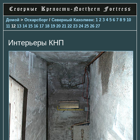
Домой
>
Оскарсборг
/
Северный Кахолмен
:
1
2
3
4
5
6
7
8
9
10
11
12
13
14
15
16
17
18
19
20
21
22
23
24
25
26
27
Интерьеры КНП