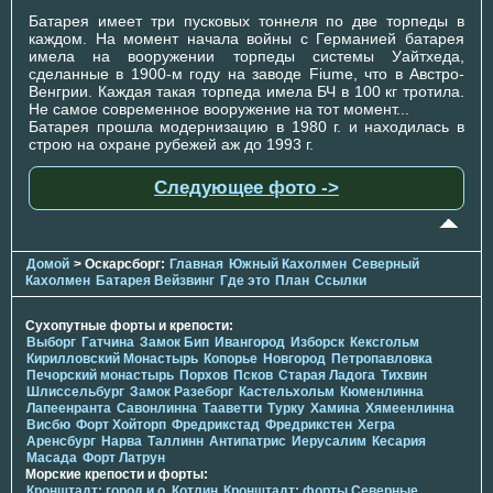
Батарея имеет три пусковых тоннеля по две торпеды в
каждом. На момент начала войны с Германией батарея
имела на вооружении торпеды системы Уайтхеда,
сделанные в 1900-м году на заводе Fiume, что в Австро-
Венгрии. Каждая такая торпеда имела БЧ в 100 кг тротила.
Не самое современное вооружение на тот момент...
Батарея прошла модернизацию в 1980 г. и находилась в
строю на охране рубежей аж до 1993 г.
Следующее фото ->
Домой
> Оскарсборг:
Главная
Южный Кахолмен
Северный
Кахолмен
Батарея Вейзвинг
Где это
План
Ссылки
Сухопутные форты и крепости:
Выборг
Гатчина
Замок Бип
Ивангород
Изборск
Кексгольм
Кирилловский Монастырь
Копорье
Новгород
Петропавловка
Печорcкий монастырь
Порхов
Псков
Старая Ладога
Тихвин
Шлиссельбург
Замок Разеборг
Кастельхольм
Кюменлинна
Лапеенранта
Савонлинна
Тааветти
Турку
Хамина
Хямеенлинна
Висбю
Форт Хойторп
Фредрикстад
Фредрикстен
Хегра
Аренсбург
Нарва
Таллинн
Антипатрис
Иерусалим
Кесария
Масада
Форт Латрун
Морские крепости и форты:
Кронштадт: город и о. Котлин
Кронштадт: форты Северные