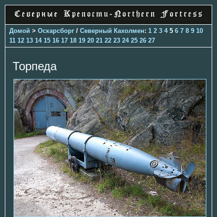
Домой
>
Оскарсборг
/
Северный Кахолмен
:
1
2
3
4
5
6
7
8
9
10
11
12
13
14
15
16
17
18
19
20
21
22
23
24
25
26
27
Торпеда