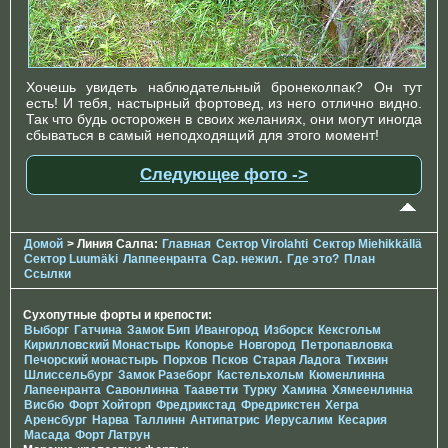
Хочешь увидеть наблюдательный бронеколпак? Он тут
есть! И тебя, настырный фортовед, из него отлично видно.
Так что будь осторожен в своих желаниях, они могут иногда
сбываться в самый неподходящий для этого момент!
Следующее фото ->
Домой
> Линия Салпа:
Главная
Сектор Virolahti
Сектор Miehikkällä
Сектор Luumäki
Лаппеенранта
Сар. нежил.
Где это?
План
Ссылки
Сухопутные форты и крепости:
Выборг
Гатчина
Замок Бип
Ивангород
Изборск
Кексгольм
Кирилловский Монастырь
Копорье
Новгород
Петропавловка
Печорcкий монастырь
Порхов
Псков
Старая Ладога
Тихвин
Шлиссельбург
Замок Разеборг
Кастельхольм
Кюменлинна
Лапеенранта
Савонлинна
Тааветти
Турку
Хамина
Хямеенлинна
Висбю
Форт Хойторп
Фредрикстад
Фредрикстен
Хегра
Аренсбург
Нарва
Таллинн
Антипатрис
Иерусалим
Кесария
Масада
Форт Латрун