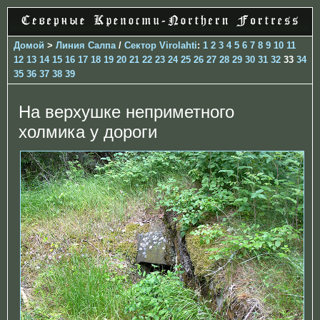
Домой
>
Линия Салпа
/
Сектор Virolahti
:
1
2
3
4
5
6
7
8
9
10
11
12
13
14
15
16
17
18
19
20
21
22
23
24
25
26
27
28
29
30
31
32
33
34
35
36
37
38
39
На верхушке неприметного
холмика у дороги