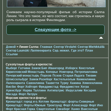
Снимаем научно-популярный фильм об истории Салпа
Линии. Что это такое, из чего состоит, как строилась и какую
роль сыграла в истории Финляндии.
Следующее фото ->
Домой
> Линия Салпа:
Главная
Сектор Virolahti
Сектор Miehikkällä
Сектор Luumäki
Лаппеенранта
Сар. нежил.
Где это?
План
Ссылки
Сухопутные форты и крепости:
Выборг
Гатчина
Замок Бип
Ивангород
Изборск
Кексгольм
Кирилловский Монастырь
Копорье
Новгород
Петропавловка
Печорcкий монастырь
Порхов
Псков
Старая Ладога
Тихвин
Шлиссельбург
Замок Разеборг
Кастельхольм
Кюменлинна
Лапеенранта
Савонлинна
Тааветти
Турку
Хамина
Хямеенлинна
Висбю
Форт Хойторп
Фредрикстад
Фредрикстен
Хегра
Аренсбург
Нарва
Таллинн
Антипатрис
Иерусалим
Кесария
Масада
Форт Латрун
Морские крепости и форты:
Кронштадт: город и о. Котлин
Кронштадт: форты Северные
Кронштадт: Форты Южные
Тронгзунд
Форт Александр
Форт Ино
Форт Красная Горка
Свартхольм
Свеаборг
Ханко
Ваксхольм