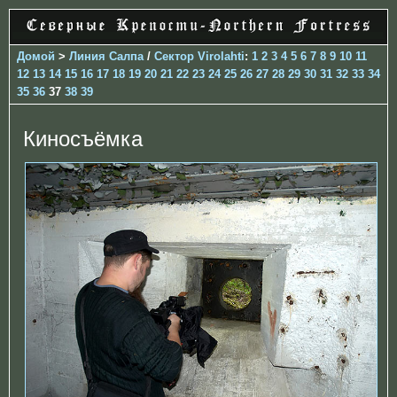
Домой
>
Линия Салпа
/
Сектор Virolahti
:
1
2
3
4
5
6
7
8
9
10
11
12
13
14
15
16
17
18
19
20
21
22
23
24
25
26
27
28
29
30
31
32
33
34
35
36
37
38
39
Киносъёмка