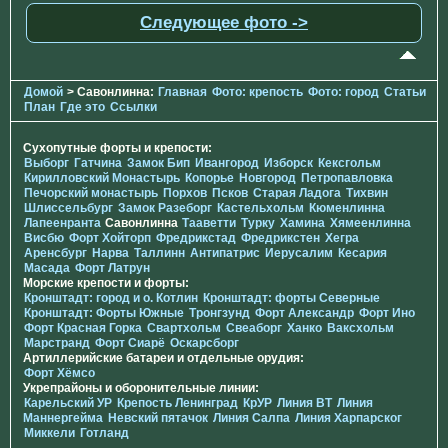
Следующее фото ->
Домой
> Савонлинна:
Главная
Фото: крепость
Фото: город
Статьи
План
Где это
Ссылки
Сухопутные форты и крепости:
Выборг
Гатчина
Замок Бип
Ивангород
Изборск
Кексгольм
Кирилловский Монастырь
Копорье
Новгород
Петропавловка
Печорcкий монастырь
Порхов
Псков
Старая Ладога
Тихвин
Шлиссельбург
Замок Разеборг
Кастельхольм
Кюменлинна
Лапеенранта
Савонлинна
Тааветти
Турку
Хамина
Хямеенлинна
Висбю
Форт Хойторп
Фредрикстад
Фредрикстен
Хегра
Аренсбург
Нарва
Таллинн
Антипатрис
Иерусалим
Кесария
Масада
Форт Латрун
Морские крепости и форты:
Кронштадт: город и о. Котлин
Кронштадт: форты Северные
Кронштадт: Форты Южные
Тронгзунд
Форт Александр
Форт Ино
Форт Красная Горка
Свартхольм
Свеаборг
Ханко
Ваксхольм
Марстранд
Форт Сиарё
Оскарсборг
Артиллерийские батареи и отдельные орудия:
Форт Хёмсо
Укрепрайоны и оборонительные линии:
Карельский УР
Крепость Ленинград
КрУР
Линия ВТ
Линия
Маннергейма
Невский пятачок
Линия Салпа
Линия Харпарског
Миккели
Готланд