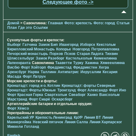
Следующее фото ->
Домой
> Савонлинна:
Главная
Фото: крепость
Фото: город
Статьи
План
Где это
Ссылки
Сухопутные форты и крепости:
Выборг
Гатчина
Замок Бип
Ивангород
Изборск
Кексгольм
Кирилловский Монастырь
Копорье
Новгород
Петропавловка
Печорcкий монастырь
Порхов
Псков
Старая Ладога
Тихвин
Шлиссельбург
Замок Разеборг
Кастельхольм
Кюменлинна
Лапеенранта
Савонлинна
Тааветти
Турку
Хамина
Хямеенлинна
Висбю
Форт Хойторп
Фредрикстад
Фредрикстен
Хегра
Аренсбург
Нарва
Таллинн
Антипатрис
Иерусалим
Кесария
Масада
Форт Латрун
Морские крепости и форты:
Кронштадт: город и о. Котлин
Кронштадт: форты Северные
Кронштадт: Форты Южные
Тронгзунд
Форт Александр
Форт Ино
Форт Красная Горка
Свартхольм
Свеаборг
Ханко
Ваксхольм
Марстранд
Форт Сиарё
Оскарсборг
Артиллерийские батареи и отдельные орудия:
Форт Хёмсо
Укрепрайоны и оборонительные линии:
Карельский УР
Крепость Ленинград
КрУР
Линия ВТ
Линия
Маннергейма
Невский пятачок
Линия Салпа
Линия Харпарског
Миккели
Готланд
English