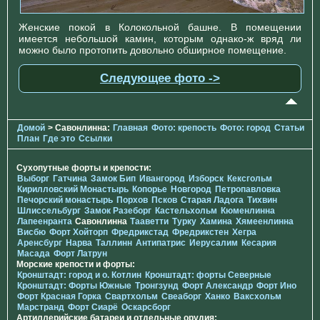
Женские покой в Колокольной башне. В помещении
имеется небольшой камин, которым однако-ж вряд ли
можно было протопить довольно обширное помещение.
Следующее фото ->
Домой
> Савонлинна:
Главная
Фото: крепость
Фото: город
Статьи
План
Где это
Ссылки
Сухопутные форты и крепости:
Выборг
Гатчина
Замок Бип
Ивангород
Изборск
Кексгольм
Кирилловский Монастырь
Копорье
Новгород
Петропавловка
Печорcкий монастырь
Порхов
Псков
Старая Ладога
Тихвин
Шлиссельбург
Замок Разеборг
Кастельхольм
Кюменлинна
Лапеенранта
Савонлинна
Тааветти
Турку
Хамина
Хямеенлинна
Висбю
Форт Хойторп
Фредрикстад
Фредрикстен
Хегра
Аренсбург
Нарва
Таллинн
Антипатрис
Иерусалим
Кесария
Масада
Форт Латрун
Морские крепости и форты:
Кронштадт: город и о. Котлин
Кронштадт: форты Северные
Кронштадт: Форты Южные
Тронгзунд
Форт Александр
Форт Ино
Форт Красная Горка
Свартхольм
Свеаборг
Ханко
Ваксхольм
Марстранд
Форт Сиарё
Оскарсборг
Артиллерийские батареи и отдельные орудия: