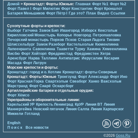
Домой
> Кронштадт: Форты Южные:
Главная
Форт №1
Форт №2
Форт Павел I
Форт Милютин
Форт Константин
Форт Кроншлот
Батарея Меньшиков
Форт Пётр I
Где это?
План
Видео
Ссылки
Сухопутные форты и крепости:
Выборг
Гатчина
Замок Бип
Ивангород
Изборск
Кексгольм
Кирилловский Монастырь
Копорье
Новгород
Петропавловка
Печорcкий монастырь
Порхов
Псков
Старая Ладога
Тихвин
Шлиссельбург
Замок Разеборг
Кастельхольм
Кюменлинна
Лапеенранта
Савонлинна
Тааветти
Турку
Хамина
Хямеенлинна
Висбю
Форт Хойторп
Фредрикстад
Фредрикстен
Хегра
Аренсбург
Нарва
Таллинн
Антипатрис
Иерусалим
Кесария
Масада
Форт Латрун
Морские крепости и форты:
Кронштадт: город и о. Котлин
Кронштадт: форты Северные
Кронштадт: Форты Южные
Тронгзунд
Форт Александр
Форт Ино
Форт Красная Горка
Свартхольм
Свеаборг
Ханко
Ваксхольм
Марстранд
Форт Сиарё
Оскарсборг
Артиллерийские батареи и отдельные орудия:
Форт Хёмсо
Укрепрайоны и оборонительные линии:
Карельский УР
Крепость Ленинград
КрУР
Линия ВТ
Линия
Маннергейма
Невский пятачок
Линия Салпа
Линия Харпарског
Миккели
Готланд
English
П о и с к
Все новости
©2026
Goss.Ru