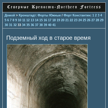
Домой
>
Кронштадт: Форты Южные
/
Форт Константин
:
1
2
3
4
5
6
7
8
9
10
11
12
13
14
15
16
17
18
19
20
21
22
23
24
25
26
27
28
29
30
31
32
33
34
35
36
37
38
39
40
41
Подземный ход в старое время