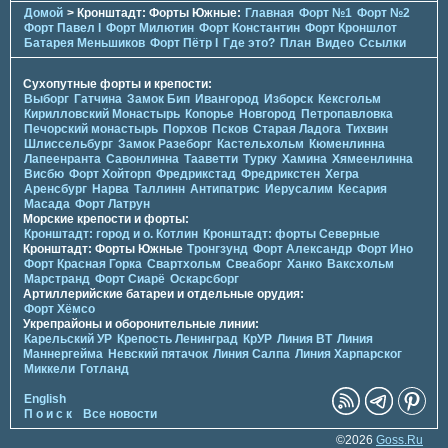
Домой
> Кронштадт: Форты Южные:
Главная
Форт №1
Форт №2
Форт Павел I
Форт Милютин
Форт Константин
Форт Кроншлот
Батарея Меньшиков
Форт Пётр I
Где это?
План
Видео
Ссылки
Сухопутные форты и крепости:
Выборг
Гатчина
Замок Бип
Ивангород
Изборск
Кексгольм
Кирилловский Монастырь
Копорье
Новгород
Петропавловка
Печорcкий монастырь
Порхов
Псков
Старая Ладога
Тихвин
Шлиссельбург
Замок Разеборг
Кастельхольм
Кюменлинна
Лапеенранта
Савонлинна
Тааветти
Турку
Хамина
Хямеенлинна
Висбю
Форт Хойторп
Фредрикстад
Фредрикстен
Хегра
Аренсбург
Нарва
Таллинн
Антипатрис
Иерусалим
Кесария
Масада
Форт Латрун
Морские крепости и форты:
Кронштадт: город и о. Котлин
Кронштадт: форты Северные
Кронштадт: Форты Южные
Тронгзунд
Форт Александр
Форт Ино
Форт Красная Горка
Свартхольм
Свеаборг
Ханко
Ваксхольм
Марстранд
Форт Сиарё
Оскарсборг
Артиллерийские батареи и отдельные орудия:
Форт Хёмсо
Укрепрайоны и оборонительные линии:
Карельский УР
Крепость Ленинград
КрУР
Линия ВТ
Линия
Маннергейма
Невский пятачок
Линия Салпа
Линия Харпарског
Миккели
Готланд
English
П о и с к
Все новости
©2026
Goss.Ru