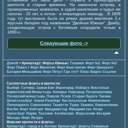
крепости в старые времена. На каменном острову, в
промороженных казематах, в худой шинелешке и худых же
сапогах - 25 лет, а потом - в инвалидную команду... В 1808
году тут выстроена была на ряжах дерево-земляная 2-х
ярусная батарея под названием "Двойная Южная". Дамбу,
соединяющую остров с Котлиным соорудили только в
1890-х.
Следующее фото ->
Домой
> Кронштадт: Форты Южные:
Главная
Форт №1
Форт №2
Форт Павел I
Форт Милютин
Форт Константин
Форт Кроншлот
Батарея Меньшиков
Форт Пётр I
Где это?
План
Видео
Ссылки
Сухопутные форты и крепости:
Выборг
Гатчина
Замок Бип
Ивангород
Изборск
Кексгольм
Кирилловский Монастырь
Копорье
Новгород
Петропавловка
Печорcкий монастырь
Порхов
Псков
Старая Ладога
Тихвин
Шлиссельбург
Замок Разеборг
Кастельхольм
Кюменлинна
Лапеенранта
Савонлинна
Тааветти
Турку
Хамина
Хямеенлинна
Висбю
Форт Хойторп
Фредрикстад
Фредрикстен
Хегра
Аренсбург
Нарва
Таллинн
Антипатрис
Иерусалим
Кесария
Масада
Форт Латрун
Морские крепости и форты:
Кронштадт: город и о. Котлин
Кронштадт: форты Северные