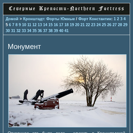
Домой
>
Кронштадт: Форты Южные
/
Форт Константин
:
1
2
3
4
5
6
7
8
9
10
11
12
13
14
15
16
17
18
19
20
21
22
23
24
25
26
27
28
29
30
31
32
33
34
35
36
37
38
39
40
41
Монумент
Отчаянное это было дело - служить в Кронштадской