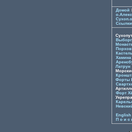
Домой
о.Алек
Сухоп.
Ссылки
Сухопу
Выборг
Монаст
Порхов
Кастел
Хамина
Аренсб
Латрун
Морски
Кроншта
Форты
Свартх
Артилл
Форт Х
Укрепр
Карель
Невски
English
П о и с 