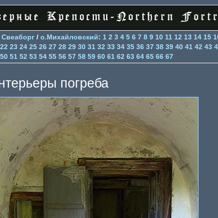
>
Свеаборг
/
о.Михайловский
:
1
2
3
4
5
6
7
8
9
10
11
12
13
14
15
1
22
23
24
25
26
27
28
29
30
31
32
33
34
35
36
37
38
39
40
41
42
43
4
50
51
52
53
54
55
56
57
58
59
60
61
62
63
64
65
66
67
нтерьеры погреба