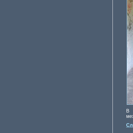
В 
ме
Сл