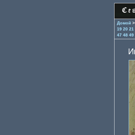
Домой
19
20
21
47
48
49
И