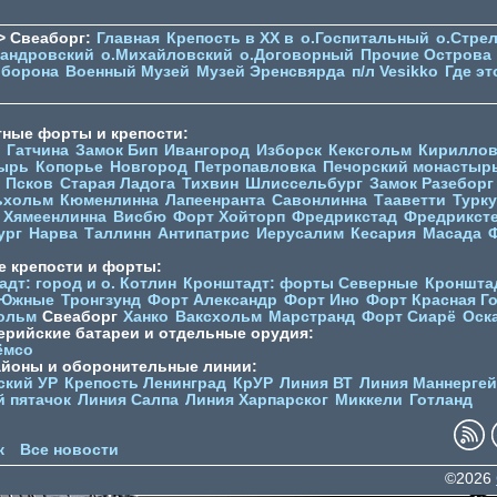
> Свеаборг:
Главная
Крепость в XX в
о.Госпитальный
о.Стре
сандровский
о.Михайловский
о.Договорный
Прочие Острова
оборона
Военный Музей
Музей Эренсвярда
п/л Vesikko
Где эт
тные форты и крепости:
Гатчина
Замок Бип
Ивангород
Изборск
Кексгольм
Кириллов
ырь
Копорье
Новгород
Петропавловка
Печорcкий монастыр
Псков
Старая Ладога
Тихвин
Шлиссельбург
Замок Разеборг
ьхольм
Кюменлинна
Лапеенранта
Савонлинна
Тааветти
Турку
Хямеенлинна
Висбю
Форт Хойторп
Фредрикстад
Фредрикст
ург
Нарва
Таллинн
Антипатрис
Иерусалим
Кесария
Масада
е крепости и форты:
дт: город и о. Котлин
Кронштадт: форты Северные
Кроншта
 Южные
Тронгзунд
Форт Александр
Форт Ино
Форт Красная Г
ольм
Свеаборг
Ханко
Ваксхольм
Марстранд
Форт Сиарё
Оск
ерийские батареи и отдельные орудия:
ёмсо
айоны и оборонительные линии:
ский УР
Крепость Ленинград
КрУР
Линия ВТ
Линия Маннерге
й пятачок
Линия Салпа
Линия Харпарског
Миккели
Готланд
к
Все новости
©2026