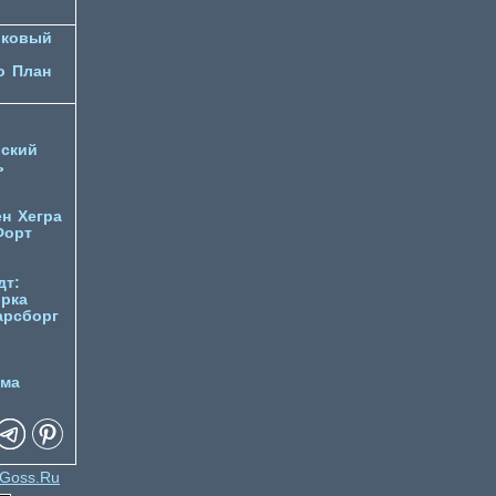
лковый
о
План
ский
ь
ен
Хегра
Форт
дт:
орка
арсборг
йма
Goss.Ru