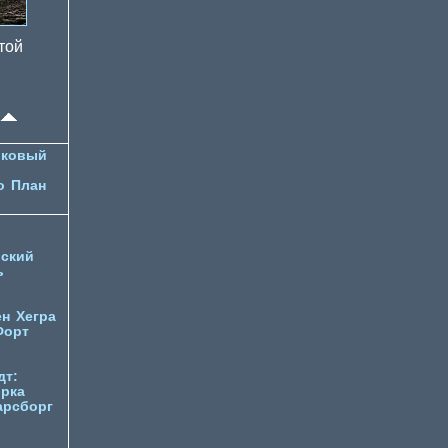
той
лковый
о
План
ский
ь
ен
Хегра
Форт
дт:
орка
арсборг