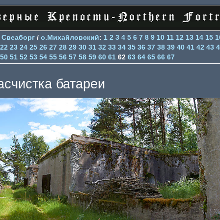
>
Свеаборг
/
о.Михайловский
:
1
2
3
4
5
6
7
8
9
10
11
12
13
14
15
1
22
23
24
25
26
27
28
29
30
31
32
33
34
35
36
37
38
39
40
41
42
43
4
50
51
52
53
54
55
56
57
58
59
60
61
62
63
64
65
66
67
асчистка батареи