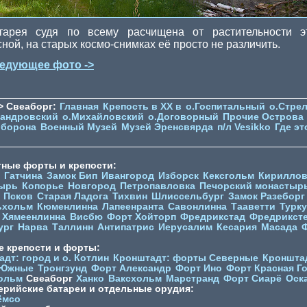
тарея судя по всему расчищена от растительности э
сной, на старых космо-снимках её просто не различить.
едующее фото ->
> Свеаборг:
Главная
Крепость в XX в
о.Госпитальный
о.Стре
сандровский
о.Михайловский
о.Договорный
Прочие Острова
оборона
Военный Музей
Музей Эренсвярда
п/л Vesikko
Где эт
тные форты и крепости:
Гатчина
Замок Бип
Ивангород
Изборск
Кексгольм
Кириллов
ырь
Копорье
Новгород
Петропавловка
Печорcкий монастыр
Псков
Старая Ладога
Тихвин
Шлиссельбург
Замок Разеборг
ьхольм
Кюменлинна
Лапеенранта
Савонлинна
Тааветти
Турку
Хямеенлинна
Висбю
Форт Хойторп
Фредрикстад
Фредрикст
ург
Нарва
Таллинн
Антипатрис
Иерусалим
Кесария
Масада
е крепости и форты:
дт: город и о. Котлин
Кронштадт: форты Северные
Кроншта
 Южные
Тронгзунд
Форт Александр
Форт Ино
Форт Красная Г
ольм
Свеаборг
Ханко
Ваксхольм
Марстранд
Форт Сиарё
Оск
ерийские батареи и отдельные орудия:
ёмсо