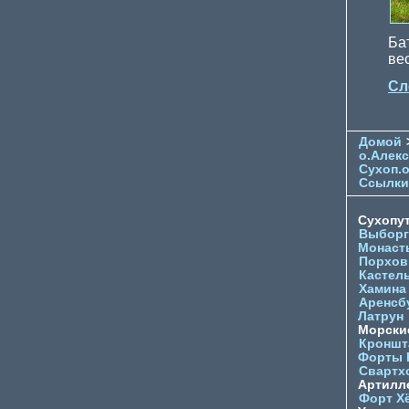
Ба
ве
Сл
Домой
о.Алек
Сухоп.
Ссылки
Сухопу
Выборг
Монаст
Порхов
Кастел
Хамина
Аренсб
Латрун
Морски
Кроншта
Форты
Свартх
Артилл
Форт Х