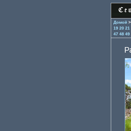
Домой
19
20
21
47
48
49
Р