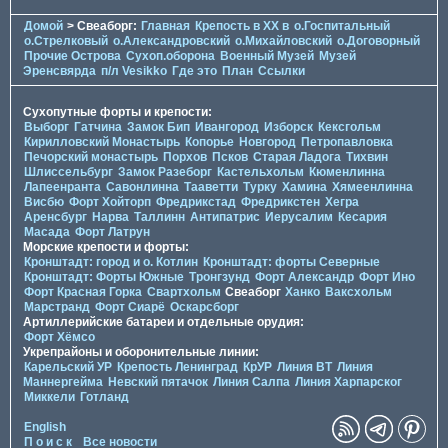
Домой
> Свеаборг:
Главная
Крепость в XX в
о.Госпитальный
о.Стрелковый
о.Александровский
о.Михайловский
о.Договорный
Прочие Острова
Сухоп.оборона
Военный Музей
Музей
Эренсвярда
п/л Vesikko
Где это
План
Ссылки
Сухопутные форты и крепости:
Выборг
Гатчина
Замок Бип
Ивангород
Изборск
Кексгольм
Кирилловский Монастырь
Копорье
Новгород
Петропавловка
Печорcкий монастырь
Порхов
Псков
Старая Ладога
Тихвин
Шлиссельбург
Замок Разеборг
Кастельхольм
Кюменлинна
Лапеенранта
Савонлинна
Тааветти
Турку
Хамина
Хямеенлинна
Висбю
Форт Хойторп
Фредрикстад
Фредрикстен
Хегра
Аренсбург
Нарва
Таллинн
Антипатрис
Иерусалим
Кесария
Масада
Форт Латрун
Морские крепости и форты:
Кронштадт: город и о. Котлин
Кронштадт: форты Северные
Кронштадт: Форты Южные
Тронгзунд
Форт Александр
Форт Ино
Форт Красная Горка
Свартхольм
Свеаборг
Ханко
Ваксхольм
Марстранд
Форт Сиарё
Оскарсборг
Артиллерийские батареи и отдельные орудия:
Форт Хёмсо
Укрепрайоны и оборонительные линии:
Карельский УР
Крепость Ленинград
КрУР
Линия ВТ
Линия
Маннергейма
Невский пятачок
Линия Салпа
Линия Харпарског
Миккели
Готланд
English
П о и с к
Все новости