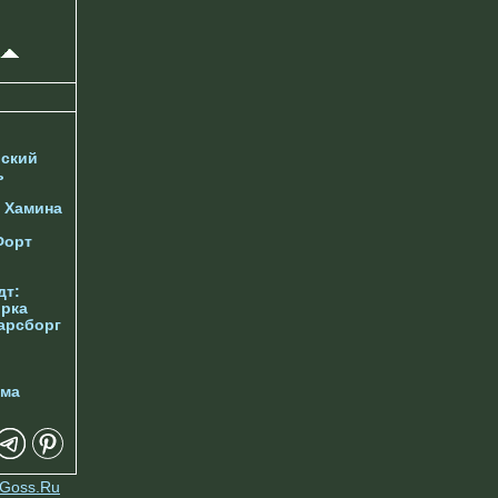
ский
ь
у
Хамина
Форт
дт:
орка
арсборг
йма
Goss.Ru