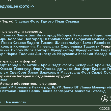
едующее фото ->
> Турку:
Главная
Фото
Где это
План
Ссылки
тные форты и крепости:
Гатчина
Замок Бип
Ивангород
Изборск
Кексгольм
Кириллов
ырь
Копорье
Новгород
Петропавловка
Печорcкий монастыр
Псков
Старая Ладога
Тихвин
Шлиссельбург
Замок Разеборг
ьхольм
Кюменлинна
Лапеенранта
Савонлинна
Тааветти
Турк
линна
Висбю
Форт Хойторп
Фредрикстад
Фредрикстен
Хегра
ург
Нарва
Таллинн
Антипатрис
Иерусалим
Кесария
Масада
е крепости и форты:
дт: город и о. Котлин
Кронштадт: форты Северные
Кроншта
 Южные
Тронгзунд
Форт Александр
Форт Ино
Форт Красная Г
ольм
Свеаборг
Ханко
Ваксхольм
Марстранд
Форт Сиарё
Оск
ерийские батареи и отдельные орудия:
ёмсо
айоны и оборонительные линии:
ский УР
Крепость Ленинград
КрУР
Линия ВТ
Линия Маннерге
й пятачок
Линия Салпа
Линия Харпарског
Миккели
Готланд
к
Все новости
©2026