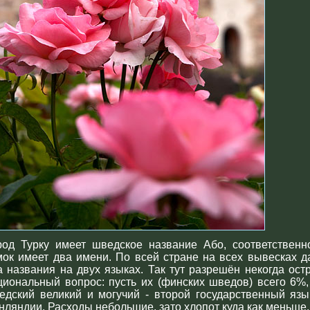
род Турку имеет шведское название Або, соответственн
мок имеет два имени. По всей стране на всех вывесках д
а названия на двух языках. Так тут разрешён некогда ост
циональный вопрос: пусть их (финских шведов) всего 6%,
едский великий и могучий - второй государственный язы
нляндии. Расходы небольшие, зато хлопот куда как меньше.