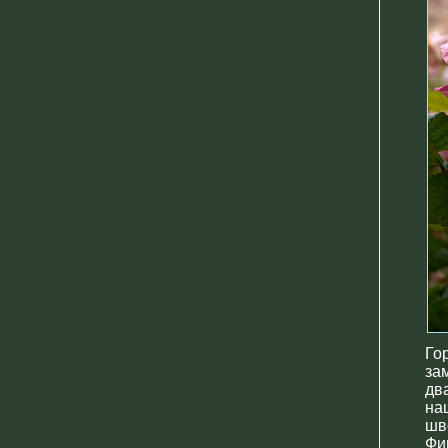
Го
за
дв
на
шв
Фи