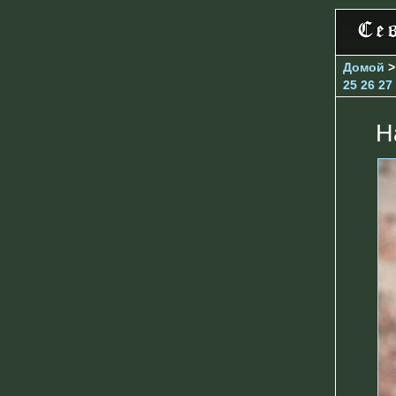
Домой
25
26
27
Н