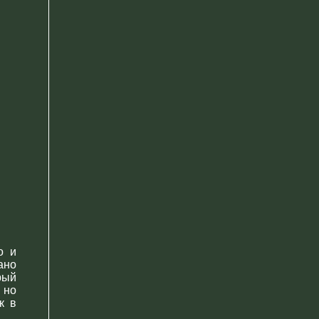
о и
ано
рый
 но
к в