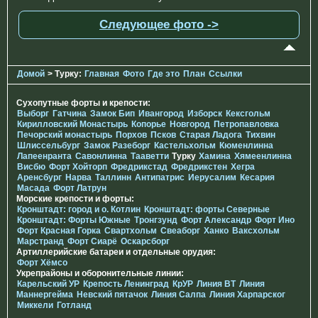
Следующее фото ->
Домой
> Турку:
Главная
Фото
Где это
План
Ссылки
Сухопутные форты и крепости:
Выборг
Гатчина
Замок Бип
Ивангород
Изборск
Кексгольм
Кирилловский Монастырь
Копорье
Новгород
Петропавловка
Печорcкий монастырь
Порхов
Псков
Старая Ладога
Тихвин
Шлиссельбург
Замок Разеборг
Кастельхольм
Кюменлинна
Лапеенранта
Савонлинна
Тааветти
Турку
Хамина
Хямеенлинна
Висбю
Форт Хойторп
Фредрикстад
Фредрикстен
Хегра
Аренсбург
Нарва
Таллинн
Антипатрис
Иерусалим
Кесария
Масада
Форт Латрун
Морские крепости и форты:
Кронштадт: город и о. Котлин
Кронштадт: форты Северные
Кронштадт: Форты Южные
Тронгзунд
Форт Александр
Форт Ино
Форт Красная Горка
Свартхольм
Свеаборг
Ханко
Ваксхольм
Марстранд
Форт Сиарё
Оскарсборг
Артиллерийские батареи и отдельные орудия:
Форт Хёмсо
Укрепрайоны и оборонительные линии:
Карельский УР
Крепость Ленинград
КрУР
Линия ВТ
Линия
Маннергейма
Невский пятачок
Линия Салпа
Линия Харпарског
Миккели
Готланд