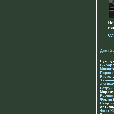
На
им
Сл
Домой
Сухопу
Выборг
Монаст
Порхов
Кастел
Хямеен
Аренсб
Латрун
Морски
Кроншта
Форты
Свартх
Артилл
Форт Х