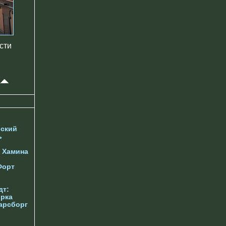
сти
ский
ь
у
Хамина
Форт
дт:
орка
арсборг