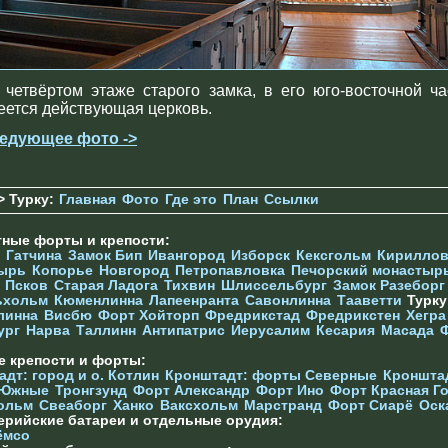
 четвёртом этаже старого замка, в его юго-восточной ча
еется действующая церковь.
едующее фото ->
> Турку:
Главная
Фото
Где это
План
Ссылки
тные форты и крепости:
Гатчина
Замок Бип
Ивангород
Изборск
Кексгольм
Кириллов
ырь
Копорье
Новгород
Петропавловка
Печорcкий монастыр
Псков
Старая Ладога
Тихвин
Шлиссельбург
Замок Разеборг
ьхольм
Кюменлинна
Лапеенранта
Савонлинна
Тааветти
Турк
линна
Висбю
Форт Хойторп
Фредрикстад
Фредрикстен
Хегра
ург
Нарва
Таллинн
Антипатрис
Иерусалим
Кесария
Масада
е крепости и форты:
дт: город и о. Котлин
Кронштадт: форты Северные
Кроншта
 Южные
Тронгзунд
Форт Александр
Форт Ино
Форт Красная Г
ольм
Свеаборг
Ханко
Ваксхольм
Марстранд
Форт Сиарё
Оск
ерийские батареи и отдельные орудия:
ёмсо