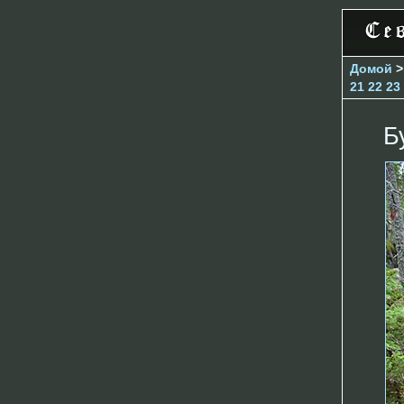
Домой
21
22
23
Б