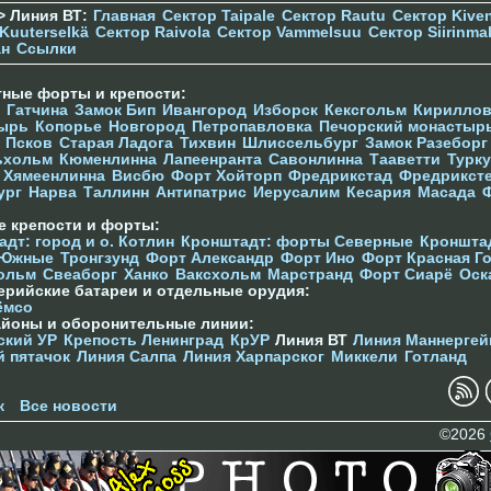
> Линия ВТ:
Главная
Сектор Taipale
Сектор Rautu
Сектор Kive
Kuuterselkä
Сектор Raivola
Сектор Vammelsuu
Сектор Siirinma
ан
Ссылки
тные форты и крепости:
Гатчина
Замок Бип
Ивангород
Изборск
Кексгольм
Кириллов
ырь
Копорье
Новгород
Петропавловка
Печорcкий монастыр
Псков
Старая Ладога
Тихвин
Шлиссельбург
Замок Разеборг
ьхольм
Кюменлинна
Лапеенранта
Савонлинна
Тааветти
Турку
Хямеенлинна
Висбю
Форт Хойторп
Фредрикстад
Фредрикст
ург
Нарва
Таллинн
Антипатрис
Иерусалим
Кесария
Масада
е крепости и форты:
дт: город и о. Котлин
Кронштадт: форты Северные
Кроншта
 Южные
Тронгзунд
Форт Александр
Форт Ино
Форт Красная Г
ольм
Свеаборг
Ханко
Ваксхольм
Марстранд
Форт Сиарё
Оск
ерийские батареи и отдельные орудия:
ёмсо
айоны и оборонительные линии:
ский УР
Крепость Ленинград
КрУР
Линия ВТ
Линия Маннергей
й пятачок
Линия Салпа
Линия Харпарског
Миккели
Готланд
к
Все новости
©2026