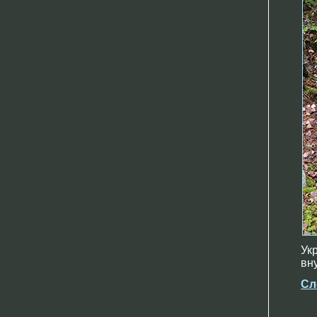
Ук
вн
Сл