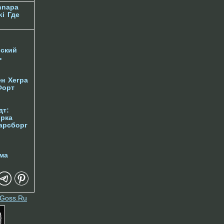
nnapa
ki
Где
ский
ь
ен
Хегра
Форт
дт:
орка
арсборг
ма
Goss.Ru