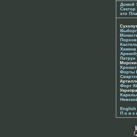
Домой
Сектор 
это
Пл
Сухопу
Выборг
Монаст
Порхов
Кастел
Хамина
Аренсб
Латрун
Морски
Кроншта
Форты
Свартх
Артилл
Форт Х
Укрепр
Карель
Невски
English
П о и с 