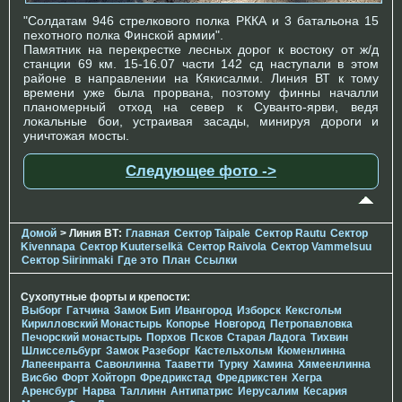
"Солдатам 946 стрелкового полка РККА и 3 батальона 15
пехотного полка Финской армии".
Памятник на перекрестке лесных дорог к востоку от ж/д
станции 69 км. 15-16.07 части 142 сд наступали в этом
районе в направлении на Кякисалми. Линия ВТ к тому
времени уже была прорвана, поэтому финны началли
планомерный отход на север к Суванто-ярви, ведя
локальные бои, устраивая засады, минируя дороги и
уничтожая мосты.
Следующее фото ->
Домой
> Линия ВТ:
Главная
Сектор Taipale
Сектор Rautu
Сектор
Kivennapa
Сектор Kuuterselkä
Сектор Raivola
Сектор Vammelsuu
Сектор Siirinmaki
Где это
План
Ссылки
Сухопутные форты и крепости:
Выборг
Гатчина
Замок Бип
Ивангород
Изборск
Кексгольм
Кирилловский Монастырь
Копорье
Новгород
Петропавловка
Печорcкий монастырь
Порхов
Псков
Старая Ладога
Тихвин
Шлиссельбург
Замок Разеборг
Кастельхольм
Кюменлинна
Лапеенранта
Савонлинна
Тааветти
Турку
Хамина
Хямеенлинна
Висбю
Форт Хойторп
Фредрикстад
Фредрикстен
Хегра
Аренсбург
Нарва
Таллинн
Антипатрис
Иерусалим
Кесария