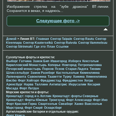
Изображение стрелка на "зубе дракона" ВТ-линии.
Сохранится в веках, я надеюсь...
Следующее фото ->
Домой
> Линия ВТ:
Главная
Сектор Taipale
Сектор Rautu
Сектор
Kivennapa
Сектор Kuuterselkä
Сектор Raivola
Сектор Vammelsuu
Сектор Siirinmaki
Где это
План
Ссылки
Сухопутные форты и крепости:
Выборг
Гатчина
Замок Бип
Ивангород
Изборск
Кексгольм
Кирилловский Монастырь
Копорье
Новгород
Петропавловка
Печорcкий монастырь
Порхов
Псков
Старая Ладога
Тихвин
Шлиссельбург
Замок Разеборг
Кастельхольм
Кюменлинна
Лапеенранта
Савонлинна
Тааветти
Турку
Хамина
Хямеенлинна
Висбю
Форт Хойторп
Фредрикстад
Фредрикстен
Хегра
Аренсбург
Нарва
Таллинн
Антипатрис
Иерусалим
Кесария
Масада
Форт Латрун
Морские крепости и форты:
Кронштадт: город и о. Котлин
Кронштадт: форты Северные
Кронштадт: Форты Южные
Тронгзунд
Форт Александр
Форт Ино
Форт Красная Горка
Свартхольм
Свеаборг
Ханко
Ваксхольм
Марстранд
Форт Сиарё
Оскарсборг
Артиллерийские батареи и отдельные орудия:
Форт Хёмсо