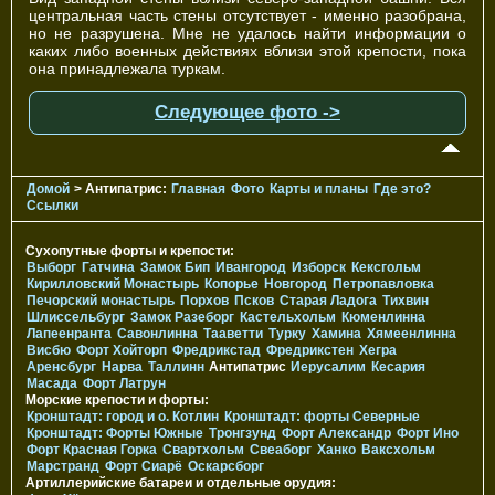
центральная часть стены отсутствует - именно разобрана,
но не разрушена. Мне не удалось найти информации о
каких либо военных действиях вблизи этой крепости, пока
она принадлежала туркам.
Следующее фото ->
Домой
> Антипатрис:
Главная
Фото
Карты и планы
Где это?
Ссылки
Сухопутные форты и крепости:
Выборг
Гатчина
Замок Бип
Ивангород
Изборск
Кексгольм
Кирилловский Монастырь
Копорье
Новгород
Петропавловка
Печорcкий монастырь
Порхов
Псков
Старая Ладога
Тихвин
Шлиссельбург
Замок Разеборг
Кастельхольм
Кюменлинна
Лапеенранта
Савонлинна
Тааветти
Турку
Хамина
Хямеенлинна
Висбю
Форт Хойторп
Фредрикстад
Фредрикстен
Хегра
Аренсбург
Нарва
Таллинн
Антипатрис
Иерусалим
Кесария
Масада
Форт Латрун
Морские крепости и форты:
Кронштадт: город и о. Котлин
Кронштадт: форты Северные
Кронштадт: Форты Южные
Тронгзунд
Форт Александр
Форт Ино
Форт Красная Горка
Свартхольм
Свеаборг
Ханко
Ваксхольм
Марстранд
Форт Сиарё
Оскарсборг
Артиллерийские батареи и отдельные орудия: