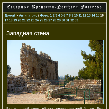
Домой
>
Антипатрис
/
Фото
:
1
2
3
4
5
6
7
8
9
10
11
12
13
14
15
16
17
18
19
20
21
22
23
24
25
26
27
28
29
30
31
32
33
Западная стена
Вид западной стены вблизи северо-западной башни. Вся