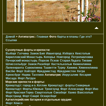
Домой
> Антипатрис:
Главная
Фото
Карты и планы
Где это?
Ссылки
Сухопутные форты и крепости:
Выборг
Гатчина
Замок Бип
Ивангород
Изборск
Кексгольм
Кирилловский Монастырь
Копорье
Новгород
Петропавловка
Печорcкий монастырь
Порхов
Псков
Старая Ладога
Тихвин
Шлиссельбург
Замок Разеборг
Кастельхольм
Кюменлинна
Лапеенранта
Савонлинна
Тааветти
Турку
Хамина
Хямеенлинна
Висбю
Форт Хойторп
Фредрикстад
Фредрикстен
Хегра
Аренсбург
Нарва
Таллинн
Антипатрис
Иерусалим
Кесария
Масада
Форт Латрун
Морские крепости и форты:
Кронштадт: город и о. Котлин
Кронштадт: форты Северные
Кронштадт: Форты Южные
Тронгзунд
Форт Александр
Форт Ино
Форт Красная Горка
Свартхольм
Свеаборг
Ханко
Ваксхольм
Марстранд
Форт Сиарё
Оскарсборг
Артиллерийские батареи и отдельные орудия:
Форт Хёмсо