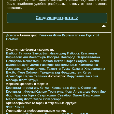
было наиболее удобно разбирать, потому от нее немного
осталось...
Следующее фото ->
Домой
> Антипатрис:
Главная
Фото
Карты и планы
Где это?
Ссылки
Сухопутные форты и крепости:
Выборг
Гатчина
Замок Бип
Ивангород
Изборск
Кексгольм
Кирилловский Монастырь
Копорье
Новгород
Петропавловка
Печорcкий монастырь
Порхов
Псков
Старая Ладога
Тихвин
Шлиссельбург
Замок Разеборг
Кастельхольм
Кюменлинна
Лапеенранта
Савонлинна
Тааветти
Турку
Хамина
Хямеенлинна
Висбю
Форт Хойторп
Фредрикстад
Фредрикстен
Хегра
Аренсбург
Нарва
Таллинн
Антипатрис
Иерусалим
Кесария
Масада
Форт Латрун
Морские крепости и форты:
Кронштадт: город и о. Котлин
Кронштадт: форты Северные
Кронштадт: Форты Южные
Тронгзунд
Форт Александр
Форт Ино
Форт Красная Горка
Свартхольм
Свеаборг
Ханко
Ваксхольм
Марстранд
Форт Сиарё
Оскарсборг
Артиллерийские батареи и отдельные орудия:
Форт Хёмсо
Укрепрайоны и оборонительные линии: