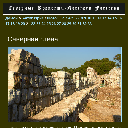
Домой
>
Антипатрис
/
Фото
:
1
2
3
4
5
6
7
8
9
10
11
12
13
14
15
16
17
18
19
20
21
22
23
24
25
26
27
28
29
30
31
32
33
Северная стена
...или точнее - ея жалкие остатки. Похоже, эту часть стены