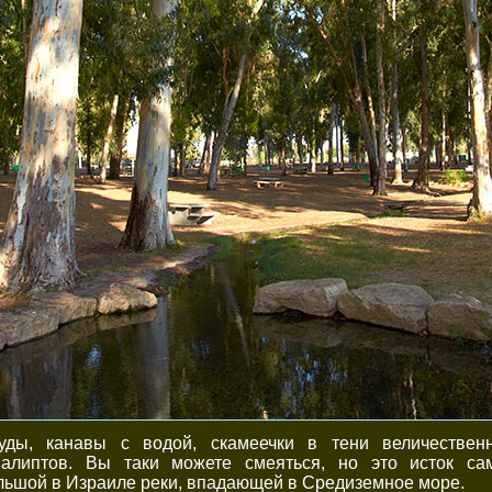
уды, канавы с водой, скамеечки в тени величествен
валиптов. Вы таки можете смеяться, но это исток са
льшой в Израиле реки, впадающей в Средиземное море.