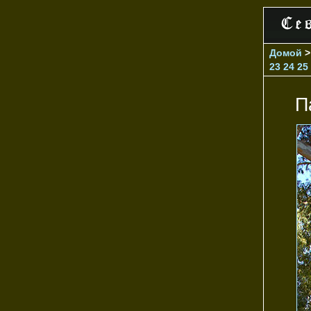
Домой
23
24
25
П