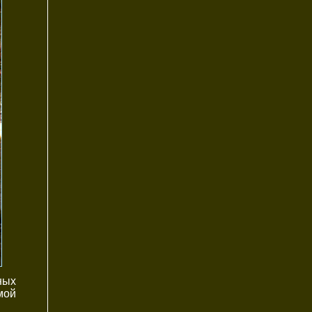
ных
мой