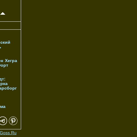
ский
ь
ен
Хегра
орт
дт:
орка
арсборг
йма
Goss.Ru