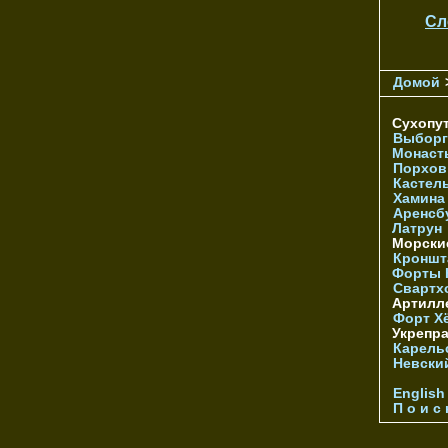
Сл
Домой
Сухопу
Выборг
Монаст
Порхов
Кастел
Хамина
Аренсб
Латрун
Морски
Кроншта
Форты
Свартх
Артилл
Форт Х
Укрепр
Карель
Невски
English
П о и с 