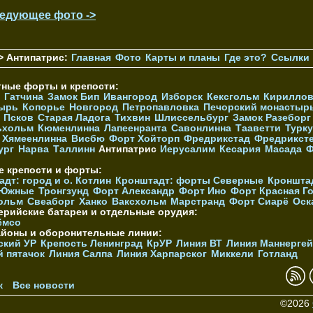
едующее фото ->
> Антипатрис:
Главная
Фото
Карты и планы
Где это?
Ссылки
тные форты и крепости:
Гатчина
Замок Бип
Ивангород
Изборск
Кексгольм
Кириллов
ырь
Копорье
Новгород
Петропавловка
Печорcкий монастыр
Псков
Старая Ладога
Тихвин
Шлиссельбург
Замок Разеборг
ьхольм
Кюменлинна
Лапеенранта
Савонлинна
Тааветти
Турку
Хямеенлинна
Висбю
Форт Хойторп
Фредрикстад
Фредрикст
ург
Нарва
Таллинн
Антипатрис
Иерусалим
Кесария
Масада
Ф
е крепости и форты:
дт: город и о. Котлин
Кронштадт: форты Северные
Кроншта
 Южные
Тронгзунд
Форт Александр
Форт Ино
Форт Красная Г
ольм
Свеаборг
Ханко
Ваксхольм
Марстранд
Форт Сиарё
Оск
ерийские батареи и отдельные орудия:
ёмсо
айоны и оборонительные линии:
ский УР
Крепость Ленинград
КрУР
Линия ВТ
Линия Маннерге
й пятачок
Линия Салпа
Линия Харпарског
Миккели
Готланд
к
Все новости
©2026