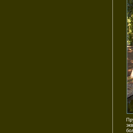
Пр
эк
бо