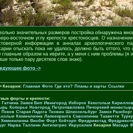
вольно значительных размеров постройка обнаружена мно
веро-восточном углу крепости крестоносцев. О назначении
стоверной информации в анналах археологического па
сарии отыскать пока не удалось, должно быть оттого, что 
е главным образом на иврите, а у меня с ним проблемы (я и
ише только пару десятков слов знаю).
едующее фото ->
> Кесария:
Главная
Фото
Где это?
Планы и карты
Ссылки
тные форты и крепости:
Гатчина
Замок Бип
Ивангород
Изборск
Кексгольм
Кириллов
ырь
Копорье
Новгород
Петропавловка
Печорcкий монастыр
Псков
Старая Ладога
Тихвин
Шлиссельбург
Замок Разеборг
ьхольм
Кюменлинна
Лапеенранта
Савонлинна
Тааветти
Турку
Хямеенлинна
Висбю
Форт Хойторп
Фредрикстад
Фредрикст
ург
Нарва
Таллинн
Антипатрис
Иерусалим
Кесария
Масада
Ф