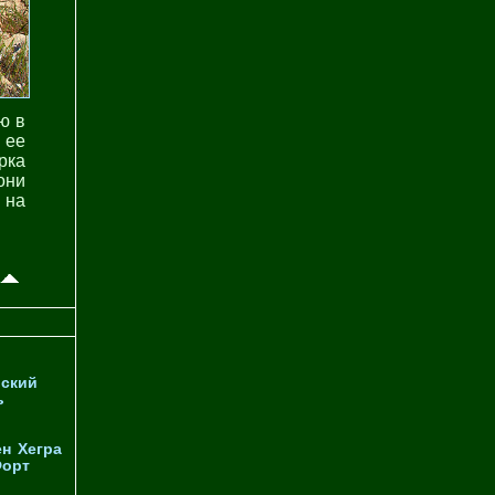
ю в
 ее
рка
они
 на
ский
ь
ен
Хегра
орт