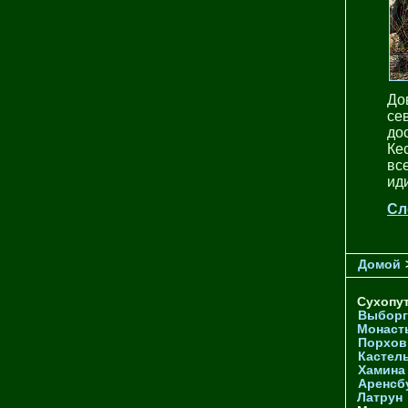
До
се
до
Ке
вс
ид
Сл
Домой
Сухопу
Выборг
Монаст
Порхов
Кастел
Хамина
Аренсб
Латрун