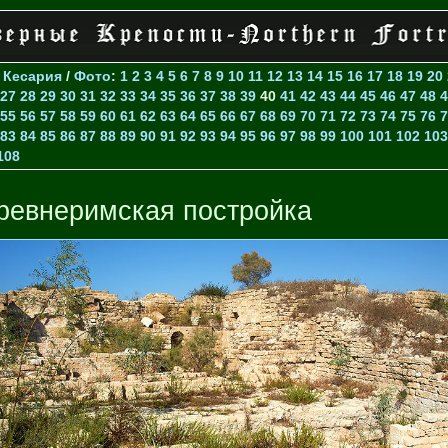
>
Кесария
/
Фото
:
1
2
3
4
5
6
7
8
9
10
11
12
13
14
15
16
17
18
19
20
27
28
29
30
31
32
33
34
35
36
37
38
39
40
41
42
43
44
45
46
47
48
4
55
56
57
58
59
60
61
62
63
64
65
66
67
68
69
70
71
72
73
74
75
76
7
83
84
85
86
87
88
89
90
91
92
93
94
95
96
97
98
99
100
101
102
103
108
ревнеримская постройка