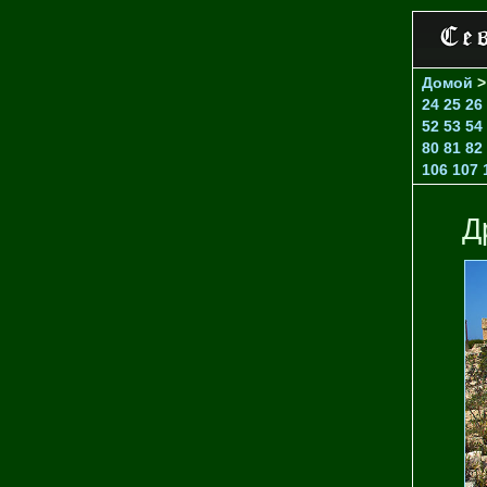
Домой
24
25
26
52
53
54
80
81
82
106
107
Д