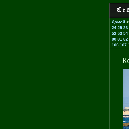
Домой
24
25
26
52
53
54
80
81
82
106
107
К