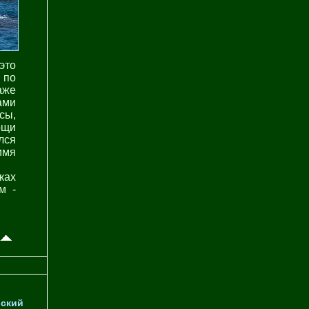
это
 по
аже
ами
сы,
ощи
лся
имя
ках
м -
ский