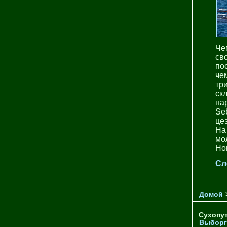
Че
св
по
че
тр
ск
на
Se
цез
На
мо
Но
Сл
Домой
Сухопу
Выборг