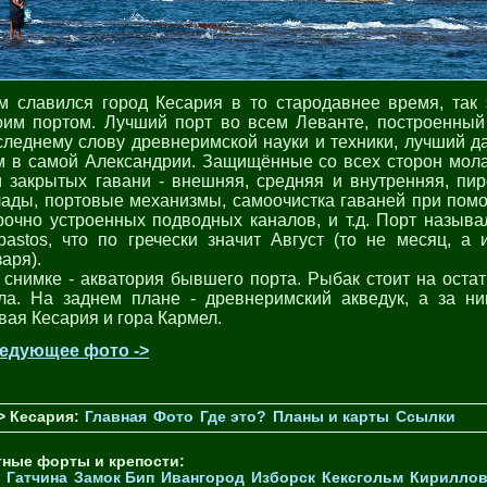
м славился город Кесария в то стародавнее время, так 
оим портом. Лучший порт во всем Леванте, построенный
следнему слову древнеримской науки и техники, лучший д
м в самой Александрии. Защищённые со всех сторон мол
и закрытых гавани - внешняя, средняя и внутренняя, пир
лады, портовые механизмы, самоочистка гаваней при пом
рочно устроенных подводных каналов, и т.д. Порт называ
bastos, что по гречески значит Август (то не месяц, а 
аря).
 снимке - акватория бывшего порта. Рыбак стоит на остат
ла. На заднем плане - древнеримский акведук, а за ни
вая Кесария и гора Кармел.
едующее фото ->
> Кесария:
Главная
Фото
Где это?
Планы и карты
Ссылки
тные форты и крепости:
Гатчина
Замок Бип
Ивангород
Изборск
Кексгольм
Кириллов