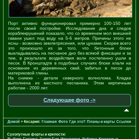
Порт активно функционировал примерно 100-150 лет
после своей постройки. Исследование дна и следов
кораблекрушений показало, что со временем мол внешней
гавани ушел под воду на 5-6 метров. Причины этого не
ясны - возможно землетрясения, или цунами. Скорее всего
это произошло из за того, что бетонные блоки
выкладывались на песчаное дно без всякой фиксации и за
тем, в результате воздействия волн постепенно ушли в
песок. В Кронштадте в подобных случаях блоки клали на
основание из деревянных свай, забитых в песок до
материковой глины.
На снимке - детали северного волнолома. Кладка
выполнена из местного песчаника. Этим кирпичным
работам - 2000 лет.
Следующее фото ->
Домой
> Кесария:
Главная
Фото
Где это?
Планы и карты
Ссылки
Сухопутные форты и крепости: