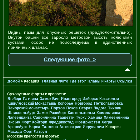
Видны пазы для опускных решеток (предположительно).
Внутри башни все заросло метровой высоты колючими
кустами, особо не поисследуешь в единственных
приличных штанах.
Следующее фото ->
Домой
> Кесария:
Главная
Фото
Где это?
Планы и карты
Ссылки
Сухопутные форты и крепости:
Выборг
Гатчина
Замок Бип
Ивангород
Изборск
Кексгольм
Кирилловский Монастырь
Копорье
Новгород
Петропавловка
Печорcкий монастырь
Порхов
Псков
Старая Ладога
Тихвин
Шлиссельбург
Замок Разеборг
Кастельхольм
Кюменлинна
Лапеенранта
Савонлинна
Тааветти
Турку
Хамина
Хямеенлинна
Висбю
Форт Хойторп
Фредрикстад
Фредрикстен
Хегра
Аренсбург
Нарва
Таллинн
Антипатрис
Иерусалим
Кесария
Масада
Форт Латрун
Морские крепости и форты: