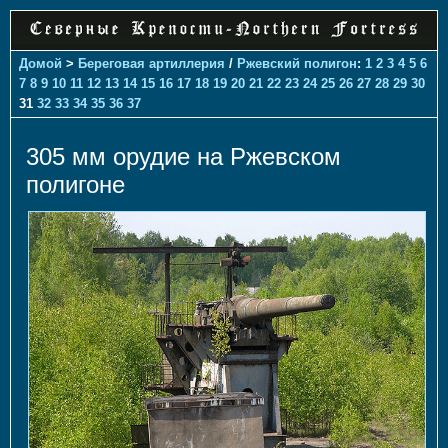
Домой
>
Береговая артиллерия
/
Ржевский полигон
:
1
2
3
4
5
6
7
8
9
10
11
12
13
14
15
16
17
18
19
20
21
22
23
24
25
26
27
28
29
30
31
32
33
34
35
36
37
305 мм орудие на Ржевском
полигоне