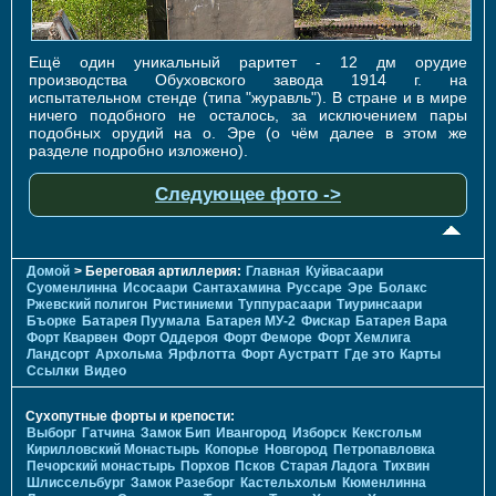
Ещё один уникальный раритет - 12 дм орудие
производства Обуховского завода 1914 г. на
испытательном стенде (типа "журавль"). В стране и в мире
ничего подобного не осталось, за исключением пары
подобных орудий на о. Эре (о чём далее в этом же
разделе подробно изложено).
Следующее фото ->
Домой
> Береговая артиллерия:
Главная
Куйвасаари
Суоменлиннa
Исосаари
Сантахамина
Руссаре
Эре
Болакс
Ржевский полигон
Ристиниеми
Туппурасаари
Тиуринсаари
Бъорке
Батарея Пуумала
Батарея МУ-2
Фискар
Батарея Вара
Форт Кварвен
Форт Оддероя
Форт Феморе
Форт Хемлига
Ландсорт
Архольма
Ярфлотта
Форт Аустратт
Где это
Карты
Ссылки
Видео
Сухопутные форты и крепости:
Выборг
Гатчина
Замок Бип
Ивангород
Изборск
Кексгольм
Кирилловский Монастырь
Копорье
Новгород
Петропавловка
Печорcкий монастырь
Порхов
Псков
Старая Ладога
Тихвин
Шлиссельбург
Замок Разеборг
Кастельхольм
Кюменлинна