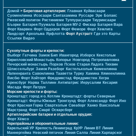
Домой
> Береговая артиллерия:
Главная
Куйвасаари
Суоменлиннa
Исосаари
Сантахамина
Руссаре
Эре
Болакс
Ржевский полигон
Ристиниеми
Туппурасаари
Тиуринсаари
Бъорке
Батарея Пуумала
Батарея МУ-2
Фискар
Батарея Вара
Форт Кварвен
Форт Оддероя
Форт Феморе
Форт Хемлига
Ландсорт
Архольма
Ярфлотта
Форт Аустратт
Где это
Карты
Ссылки
Видео
Сухопутные форты и крепости:
Выборг
Гатчина
Замок Бип
Ивангород
Изборск
Кексгольм
Кирилловский Монастырь
Копорье
Новгород
Петропавловка
Печорcкий монастырь
Порхов
Псков
Старая Ладога
Тихвин
Шлиссельбург
Замок Разеборг
Кастельхольм
Кюменлинна
Лапеенранта
Савонлинна
Тааветти
Турку
Хамина
Хямеенлинна
Висбю
Форт Хойторп
Фредрикстад
Фредрикстен
Хегра
Аренсбург
Нарва
Таллинн
Антипатрис
Иерусалим
Кесария
Масада
Форт Латрун
Морские крепости и форты:
Кронштадт: город и о. Котлин
Кронштадт: форты Северные
Кронштадт: Форты Южные
Тронгзунд
Форт Александр
Форт Ино
Форт Красная Горка
Свартхольм
Свеаборг
Ханко
Ваксхольм
Марстранд
Форт Сиарё
Оскарсборг
Артиллерийские батареи и отдельные орудия:
Форт Хёмсо
Укрепрайоны и оборонительные линии:
Карельский УР
Крепость Ленинград
КрУР
Линия ВТ
Линия
Маннергейма
Невский пятачок
Линия Салпа
Линия Харпарског