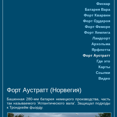
Фискар
Батарея Вара
Форт Кварвен
Форт Оддероя
Форт Феморе
Форт Хемлига
Ландсорт
Архольма
Ярфлотта
Форт Аустратт
Где это
Карты
Ссылки
Видео
Форт Аустратт (Норвегия)
Башенная 280-мм батарея немецкого производства, часть
так называемого 'Атлантического вала'. Защищал подходы
к Трондхейм фьорду.