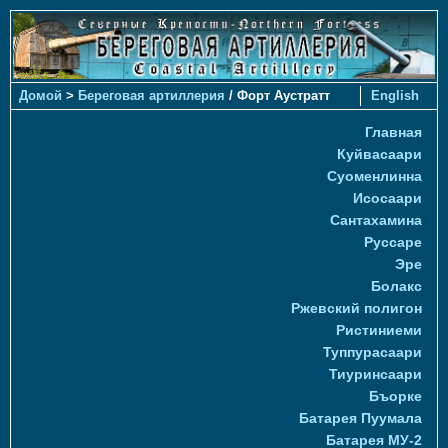
Домой
>
Береговая артиллерия
/ Форт Аустратт
English
Главная
Куйвасаари
Суоменлиннa
Исосаари
Сантахамина
Руссаре
Эре
Болакс
Ржевский полигон
Ристиниеми
Туппурасаари
Тиуринсаари
Бъорке
Батарея Пуумала
Батарея МУ-2