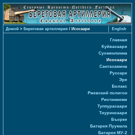
Домой
>
Береговая артиллерия
/ Исосаари
English
Главная
Куйвасаари
Суоменлиннa
Исосаари
Сантахамина
Руссаре
Эре
Болакс
Ржевский полигон
Ристиниеми
Туппурасаари
Тиуринсаари
Бъорке
Батарея Пуумала
Батарея МУ-2