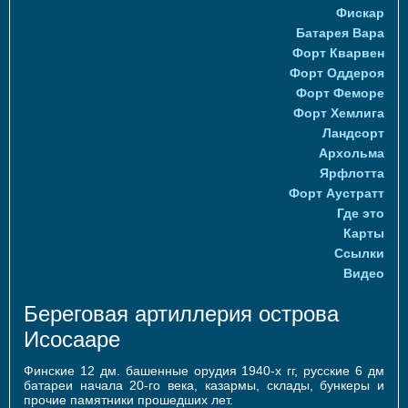
Фискар
Батарея Вара
Форт Кварвен
Форт Оддероя
Форт Феморе
Форт Хемлига
Ландсорт
Архольма
Ярфлотта
Форт Аустратт
Где это
Карты
Ссылки
Видео
Береговая артиллерия острова
Исосааре
Финские 12 дм. башенные орудия 1940-х гг, русские 6 дм
батареи начала 20-го века, казармы, склады, бункеры и
прочие памятники прошедших лет.