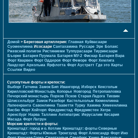
Домой
> Береговая артиллерия:
Главная
Куйвасаари
Суоменлиннa
Исосаари
Сантахамина
Руссаре
Эре
Болакс
Ржевский полигон
Ристиниеми
Туппурасаари
Тиуринсаари
Бъорке
Батарея Пуумала
Батарея МУ-2
Фискар
Батарея Вара
Форт Кварвен
Форт Оддероя
Форт Феморе
Форт Хемлига
Ландсорт
Архольма
Ярфлотта
Форт Аустратт
Где это
Карты
Ссылки
Видео
Сухопутные форты и крепости:
Выборг
Гатчина
Замок Бип
Ивангород
Изборск
Кексгольм
Кирилловский Монастырь
Копорье
Новгород
Петропавловка
Печорcкий монастырь
Порхов
Псков
Старая Ладога
Тихвин
Шлиссельбург
Замок Разеборг
Кастельхольм
Кюменлинна
Лапеенранта
Савонлинна
Тааветти
Турку
Хамина
Хямеенлинна
Висбю
Форт Хойторп
Фредрикстад
Фредрикстен
Хегра
Аренсбург
Нарва
Таллинн
Антипатрис
Иерусалим
Кесария
Масада
Форт Латрун
Морские крепости и форты:
Кронштадт: город и о. Котлин
Кронштадт: форты Северные
Кронштадт: Форты Южные
Тронгзунд
Форт Александр
Форт Ино
Форт Красная Горка
Свартхольм
Свеаборг
Ханко
Ваксхольм