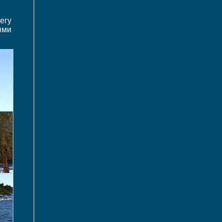
егу
ыми