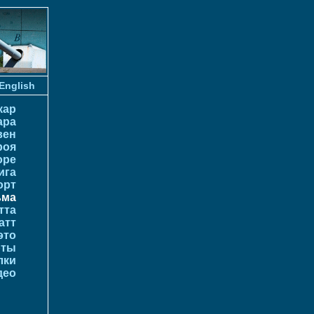
English
кар
ара
вен
роя
оре
ига
орт
ьма
тта
атт
это
рты
лки
део