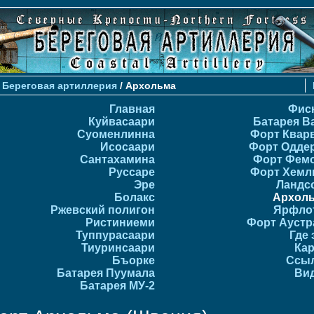
>
Береговая артиллерия
/ Архольма
Главная
Фис
Куйвасаари
Батарея В
Суоменлиннa
Форт Квар
Исосаари
Форт Одде
Сантахамина
Форт Фем
Руссаре
Форт Хемл
Эре
Ландс
Болакс
Архол
Ржевский полигон
Ярфло
Ристиниеми
Форт Аустр
Туппурасаари
Где 
Тиуринсаари
Ка
Бъорке
Ссы
Батарея Пуумала
Ви
Батарея МУ-2