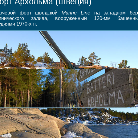
орт Архольма (Швеция)
ючевой форт шведской
Marine Line
на западном бер
тнического залива, вооруженный 120-мм башенн
диями 1970-х гг.