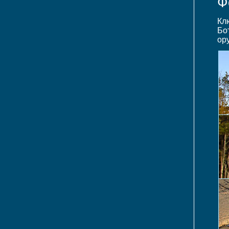
Ф
Кл
Бо
ору