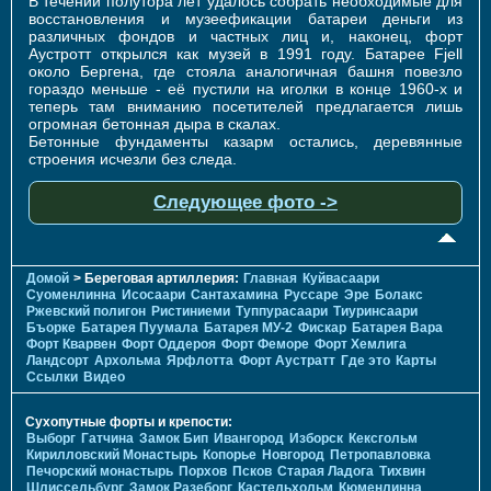
В течении полутора лет удалось собрать необходимые для
восстановления и музеефикации батареи деньги из
различных фондов и частных лиц и, наконец, форт
Аустротт открылся как музей в 1991 году. Батарее Fjell
около Бергена, где стояла аналогичная башня повезло
гораздо меньше - её пустили на иголки в конце 1960-х и
теперь там вниманию посетителей предлагается лишь
огромная бетонная дыра в скалах.
Бетонные фундаменты казарм остались, деревянные
строения исчезли без следа.
Следующее фото ->
Домой
> Береговая артиллерия:
Главная
Куйвасаари
Суоменлиннa
Исосаари
Сантахамина
Руссаре
Эре
Болакс
Ржевский полигон
Ристиниеми
Туппурасаари
Тиуринсаари
Бъорке
Батарея Пуумала
Батарея МУ-2
Фискар
Батарея Вара
Форт Кварвен
Форт Оддероя
Форт Феморе
Форт Хемлига
Ландсорт
Архольма
Ярфлотта
Форт Аустратт
Где это
Карты
Ссылки
Видео
Сухопутные форты и крепости:
Выборг
Гатчина
Замок Бип
Ивангород
Изборск
Кексгольм
Кирилловский Монастырь
Копорье
Новгород
Петропавловка
Печорcкий монастырь
Порхов
Псков
Старая Ладога
Тихвин
Шлиссельбург
Замок Разеборг
Кастельхольм
Кюменлинна