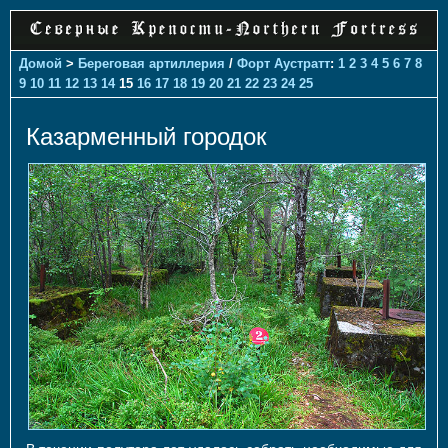
Домой
>
Береговая артиллерия
/
Форт Аустратт
:
1
2
3
4
5
6
7
8
9
10
11
12
13
14
15
16
17
18
19
20
21
22
23
24
25
Казарменный городок