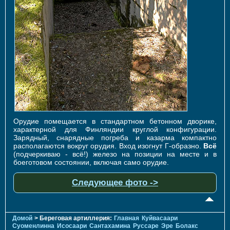
Орудие помещается в стандартном бетонном дворике,
характерной для Финляндии круглой конфигурации.
Зарядный, снарядные погреба и казарма компактно
располагаются вокруг орудия. Вход изогнут Г-образно.
Всё
(подчеркиваю - всё!) железо на позиции на месте и в
боеготовом состоянии, включая само орудие.
Следующее фото ->
Домой
> Береговая артиллерия:
Главная
Куйвасаари
Суоменлиннa
Исосаари
Сантахамина
Руссаре
Эре
Болакс