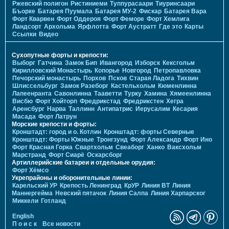
Ржевский полигон
Ристиниеми
Туппурасаари
Тиуринсаари
Бъорке
Батарея Пуумала
Батарея МУ-2
Фискар
Батарея Вара
Форт Кварвен
Форт Оддероя
Форт Феморе
Форт Хемлига
Ландсорт
Архольма
Ярфлотта
Форт Аустратт
Где это
Карты
Ссылки
Видео
Сухопутные форты и крепости:
Выборг
Гатчина
Замок Бип
Ивангород
Изборск
Кексгольм
Кирилловский Монастырь
Копорье
Новгород
Петропавловка
Печорcкий монастырь
Порхов
Псков
Старая Ладога
Тихвин
Шлиссельбург
Замок Разеборг
Кастельхольм
Кюменлинна
Лапеенранта
Савонлинна
Тааветти
Турку
Хамина
Хямеенлинна
Висбю
Форт Хойторп
Фредрикстад
Фредрикстен
Хегра
Аренсбург
Нарва
Таллинн
Антипатрис
Иерусалим
Кесария
Масада
Форт Латрун
Морские крепости и форты:
Кронштадт: город и о. Котлин
Кронштадт: форты Северные
Кронштадт: Форты Южные
Тронгзунд
Форт Александр
Форт Ино
Форт Красная Горка
Свартхольм
Свеаборг
Ханко
Ваксхольм
Марстранд
Форт Сиарё
Оскарсборг
Артиллерийские батареи и отдельные орудия:
Форт Хёмсо
Укрепрайоны и оборонительные линии:
Карельский УР
Крепость Ленинград
КрУР
Линия ВТ
Линия
Маннергейма
Невский пятачок
Линия Салпа
Линия Харпарског
Миккели
Готланд
English
П о и с к
Все новости