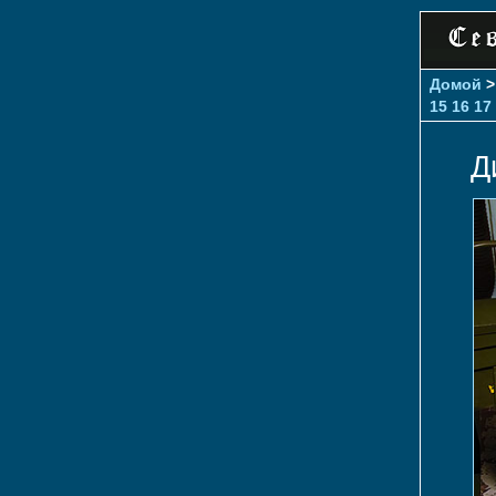
Домой
15
16
17
Д