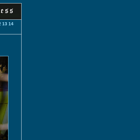
2
13
14