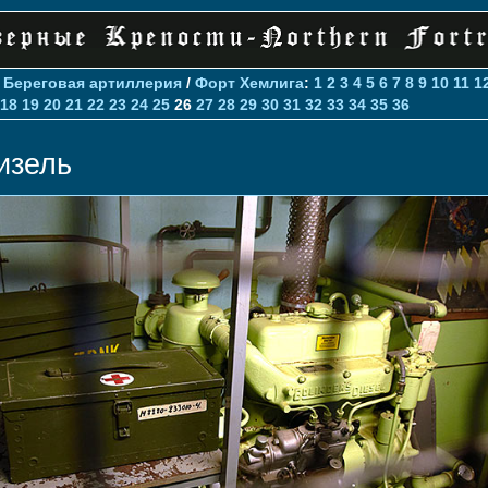
>
Береговая артиллерия
/
Форт Хемлига
:
1
2
3
4
5
6
7
8
9
10
11
1
18
19
20
21
22
23
24
25
26
27
28
29
30
31
32
33
34
35
36
изель