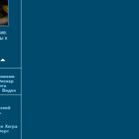
ие.
ы к
иниеми
искар
ига
и
Видео
ский
ь
ен
Хегра
Форт