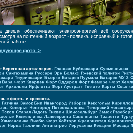
а дизеля обеспечивают электроэнергией всё сооружен
смотря на почтенный возраст - полвека. исправный и готов
евой работе.
едующее фото ->
> Береговая артиллерия:
Главная
Куйвасаари
Суоменлиннa
ри
Сантахамина
Руссаре
Эре
Болакс
Ржевский полигон
Рист
асаари
Тиуринсаари
Бъорке
Батарея Пуумала
Батарея МУ-2
Ф
я Вара
Форт Кварвен
Форт Оддероя
Форт Феморе
Форт Хемл
рт
Архольма
Ярфлотта
Форт Аустратт
Где это
Карты
Ссылк
тные форты и крепости:
Гатчина
Замок Бип
Ивангород
Изборск
Кексгольм
Кириллов
ырь
Копорье
Новгород
Петропавловка
Печорcкий монастыр
Псков
Старая Ладога
Тихвин
Шлиссельбург
Замок Разеборг
ьхольм
Кюменлинна
Лапеенранта
Савонлинна
Тааветти
Турку
Хямеенлинна
Висбю
Форт Хойторп
Фредрикстад
Фредрикст
ург
Нарва
Таллинн
Антипатрис
Иерусалим
Кесария
Масада