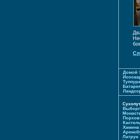
Дв
Не
бо
Сл
Домой
Исосаа
Туппур
Батаре
Ландсо
Сухопу
Выборг
Монаст
Порхов
Кастел
Хамина
Аренсб
Латрун