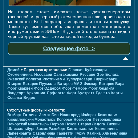
На втором этаже имеются также дизельгенераторы
(основной и резервный) отечественного же производства
мощностью Вт. Генераторы исправны и готовы к запуску.
Также тут имеется небольшая ремонтная мастерская с
инструментами и ЗИПом. В дальней стене комнаты виден
чорный круглый лаз - это запасной выход из бункера.
Следующее фото ->
Домой
> Береговая артиллерия:
Главная
Куйвасаари
Суоменлиннa
Исосаари
Сантахамина
Руссаре
Эре
Болакс
Ржевский полигон
Ристиниеми
Туппурасаари
Тиуринсаари
Бъорке
Батарея Пуумала
Батарея МУ-2
Фискар
Батарея Вара
Форт Кварвен
Форт Оддероя
Форт Феморе
Форт Хемлига
Ландсорт
Архольма
Ярфлотта
Форт Аустратт
Где это
Карты
Ссылки
Видео
Сухопутные форты и крепости:
Выборг
Гатчина
Замок Бип
Ивангород
Изборск
Кексгольм
Кирилловский Монастырь
Копорье
Новгород
Петропавловка
Печорcкий монастырь
Порхов
Псков
Старая Ладога
Тихвин
Шлиссельбург
Замок Разеборг
Кастельхольм
Кюменлинна
Лапеенранта
Савонлинна
Тааветти
Турку
Хамина
Хямеенлинна
Висбю
Форт Хойторп
Фредрикстад
Фредрикстен
Хегра