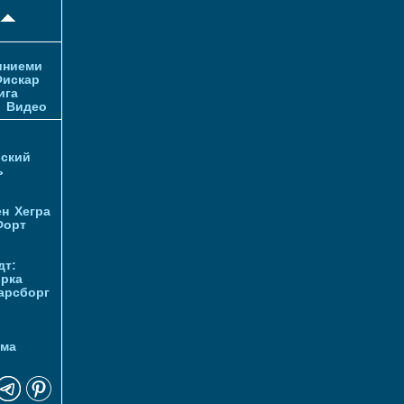
иниеми
искар
ига
и
Видео
ский
ь
ен
Хегра
Форт
дт:
орка
арсборг
йма