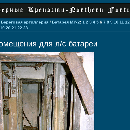
>
Береговая артиллерия
/
Батарея МУ-2
:
1
2
3
4
5
6
7
8
9
10
11
12
19
20
21
22
23
омещения для л/с батареи