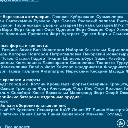
> Береговая артиллерия:
Главная
Куйвасаари
Суоменлиннa
ри
Сантахамина
Руссаре
Эре
Болакс
Ржевский полигон
Рист
асаари
Тиуринсаари
Бъорке
Батарея Пуумала
Батарея МУ-2
Ф
я Вара
Форт Кварвен
Форт Оддероя
Форт Феморе
Форт Хемл
рт
Архольма
Ярфлотта
Форт Аустратт
Где это
Карты
Ссылк
тные форты и крепости:
Гатчина
Замок Бип
Ивангород
Изборск
Кексгольм
Кириллов
ырь
Копорье
Новгород
Петропавловка
Печорcкий монастыр
Псков
Старая Ладога
Тихвин
Шлиссельбург
Замок Разеборг
ьхольм
Кюменлинна
Лапеенранта
Савонлинна
Тааветти
Турку
Хямеенлинна
Висбю
Форт Хойторп
Фредрикстад
Фредрикст
ург
Нарва
Таллинн
Антипатрис
Иерусалим
Кесария
Масада
е крепости и форты:
дт: город и о. Котлин
Кронштадт: форты Северные
Кроншта
 Южные
Тронгзунд
Форт Александр
Форт Ино
Форт Красная Г
ольм
Свеаборг
Ханко
Ваксхольм
Марстранд
Форт Сиарё
Оск
ерийские батареи и отдельные орудия:
ёмсо
айоны и оборонительные линии:
ский УР
Крепость Ленинград
КрУР
Линия ВТ
Линия Маннерге
й пятачок
Линия Салпа
Линия Харпарског
Миккели
Готланд
к
Все новости