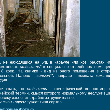
с, не находящися на б/д, в карауле или хоз. работах и
зможность
отдыхать*
в специально отведённом помеще
 8 коек. На снимке - вид из оного помещения в стор
тельной. Налево -
гальюн**
, направо - комната команд
удия.
не спать, но
отдыхать
- специфический военно-морск
мейский термин, смысл которого нормальному неслуживш
ловеку изъяснить крайне затруднительно.
гальюн
- здесь: туалет типа сортир.
едующее фото ->