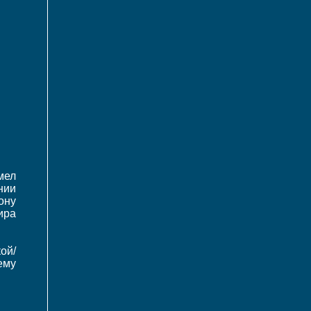
мел
нии
ону
ира
ой/
ему