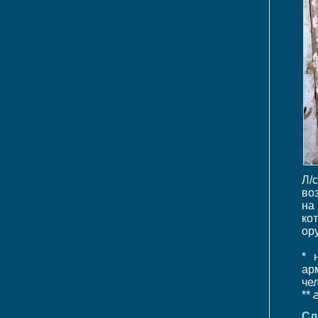
Л/
во
на
ко
ор
* 
ар
че
**
Сл