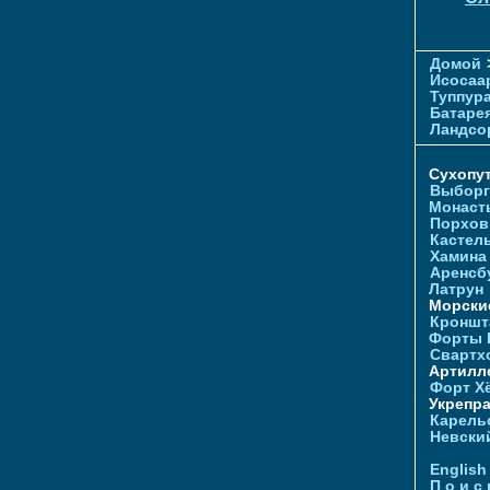
Домой
Исосаа
Туппур
Батаре
Ландсо
Сухопу
Выборг
Монаст
Порхов
Кастел
Хамина
Аренсб
Латрун
Морски
Кроншта
Форты
Свартх
Артилл
Форт Х
Укрепр
Карель
Невски
English
П о и с 