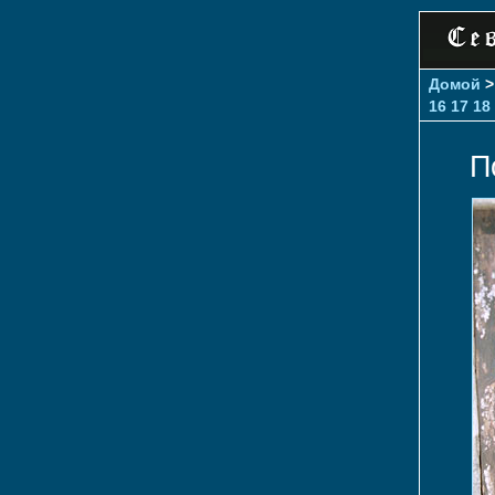
Домой
16
17
18
П