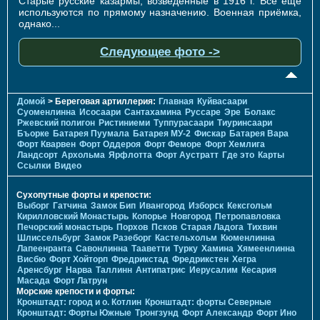
Старые русские казармы, возведённые в 1916 г. Всё ещё
используются по прямому назначению. Военная приёмка,
однако...
Следующее фото ->
Домой
> Береговая артиллерия:
Главная
Куйвасаари
Суоменлиннa
Исосаари
Сантахамина
Руссаре
Эре
Болакс
Ржевский полигон
Ристиниеми
Туппурасаари
Тиуринсаари
Бъорке
Батарея Пуумала
Батарея МУ-2
Фискар
Батарея Вара
Форт Кварвен
Форт Оддероя
Форт Феморе
Форт Хемлига
Ландсорт
Архольма
Ярфлотта
Форт Аустратт
Где это
Карты
Ссылки
Видео
Сухопутные форты и крепости:
Выборг
Гатчина
Замок Бип
Ивангород
Изборск
Кексгольм
Кирилловский Монастырь
Копорье
Новгород
Петропавловка
Печорcкий монастырь
Порхов
Псков
Старая Ладога
Тихвин
Шлиссельбург
Замок Разеборг
Кастельхольм
Кюменлинна
Лапеенранта
Савонлинна
Тааветти
Турку
Хамина
Хямеенлинна
Висбю
Форт Хойторп
Фредрикстад
Фредрикстен
Хегра
Аренсбург
Нарва
Таллинн
Антипатрис
Иерусалим
Кесария
Масада
Форт Латрун
Морские крепости и форты:
Кронштадт: город и о. Котлин
Кронштадт: форты Северные
Кронштадт: Форты Южные
Тронгзунд
Форт Александр
Форт Ино