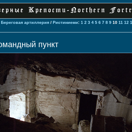
>
Береговая артиллерия
/
Ристиниеми
:
1
2
3
4
5
6
7
8
9
10
11
12
омандный пункт