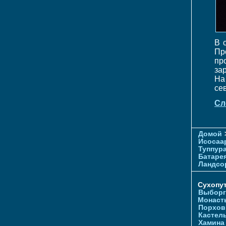
В 
Пр
пр
за
На
се
Сл
Домой
Исосаа
Туппур
Батаре
Ландсо
Сухопу
Выборг
Монаст
Порхов
Кастел
Хамина