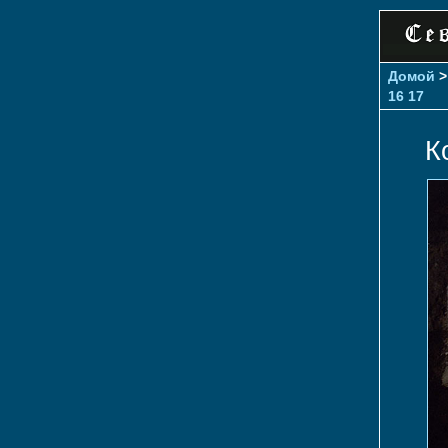
Домой
16
17
К