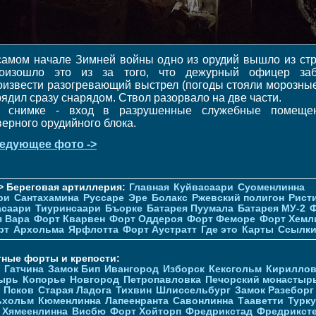
самом начале Зимней войны одно из орудий вышло из стр
оизошло это из за того, что дежурный офицер за
оизвести разогревающий выстрел (погоды стояли морозные
рядил сразу снарядом. Ствол разорвало на две части.
 снимке - вход в разрушенные служебные помеще
верного орудийного блока.
едующее фото ->
> Береговая артиллерия:
Главная
Куйвасаари
Суоменлиннa
ри
Сантахамина
Руссаре
Эре
Болакс
Ржевский полигон
Рист
асаари
Тиуринсаари
Бъорке
Батарея Пуумала
Батарея МУ-2
Ф
я Вара
Форт Кварвен
Форт Оддероя
Форт Феморе
Форт Хемл
рт
Архольма
Ярфлотта
Форт Аустратт
Где это
Карты
Ссылк
тные форты и крепости:
Гатчина
Замок Бип
Ивангород
Изборск
Кексгольм
Кириллов
ырь
Копорье
Новгород
Петропавловка
Печорcкий монастыр
Псков
Старая Ладога
Тихвин
Шлиссельбург
Замок Разеборг
ьхольм
Кюменлинна
Лапеенранта
Савонлинна
Тааветти
Турку
Хямеенлинна
Висбю
Форт Хойторп
Фредрикстад
Фредрикст