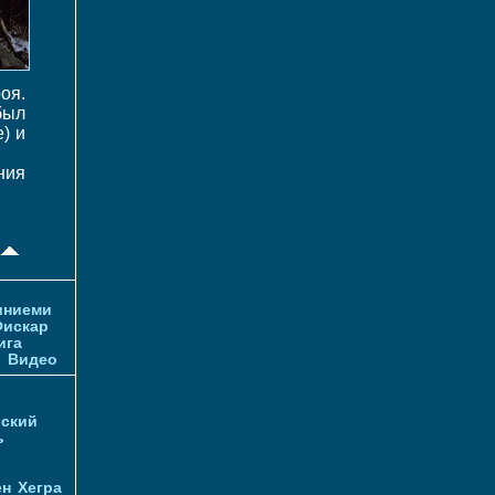
оя.
был
) и
ния
иниеми
искар
ига
и
Видео
ский
ь
ен
Хегра